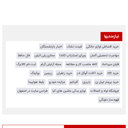
نیازمندیها
خرید اقساطی لوازم خانگی
قیمت تشک
اخبار بازنشستگان
مهاجرت تحصیلی آلمان
ویزای استارتاپ کانادا
مخازن پلی اتیلن
فال حافظ
قلیان میرداماد
کافه مناسب کار و مطالعه
مجله آرایش گرام
ثبت نام کالابرگ
خرید nft
خرید اکانت گوگل ادز
خرید زعفران
زرچین
بوکینگ
خرید پرینتر لیبل زن
باربری
آفرتایم
مزایده خودرو
بلیط هواپیما
فروشگاه لوله و اتصالات
لوازم یدکی ماشین های کیا
طراحی سایت در اصفهان
قهوه ساز دلونگی