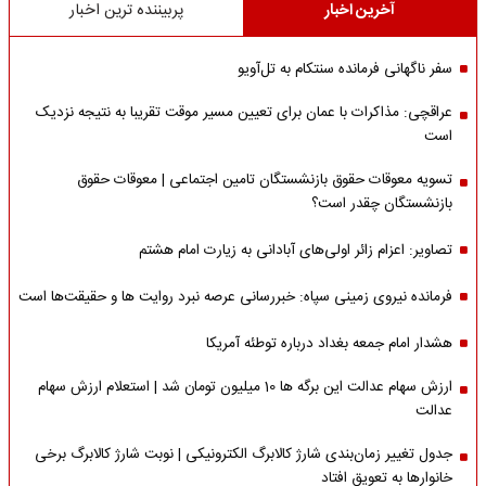
آخرین اخبار
پربیننده ترین اخبار
سفر ناگهانی فرمانده سنتکام به تل‌آویو
عراقچی: مذاکرات با عمان برای تعیین مسیر موقت تقریبا به نتیجه نزدیک
است
تسویه معوقات حقوق بازنشستگان تامین اجتماعی | معوقات حقوق
بازنشستگان چقدر است؟
تصاویر: اعزام زائر اولی‌های آبادانی به زیارت امام هشتم
فرمانده نیروی زمینی سپاه: خبررسانی عرصه نبرد روایت ها و حقیقت‌ها است
هشدار امام جمعه بغداد درباره توطئه آمریکا
ارزش سهام عدالت این برگه ها 10 میلیون تومان شد | استعلام ارزش سهام
عدالت
جدول تغییر زمان‌بندی شارژ کالابرگ الکترونیکی | نوبت شارژ کالابرگ برخی
خانوارها به تعویق افتاد