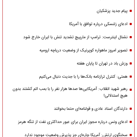
پیام جدید پزشکیان
ادعای زلنسکی درباره توافق با آمریکا
نشنال اینترست: ترامپ از مارپیچ تشدید تنش با ایران خارج شود
تصویر امروز ماهواره کوپرنیک از وضعیت دریاچه ارومیه
وزش باد در تهران تا پایان هفته
همتی: کنترل ترازنامه بانک‌ها را با جدیت دنبال می‌کنیم
رهبر شهید انقلاب: آمریکایی‌ها صدها هزار نفر را با بمب اتم کشتند بدون
هیچ استدلالی!
دارندگان اسناد عادی و قولنامه‌ای حتما بخوانند
ادعای ونس درباره مجوز ایران برای عبور حداکثری نفت از تنگه هرمز
سخنگوی ارتش: آمریکا چاره‌ای جز پذیرش وضعیت موجود ندارد