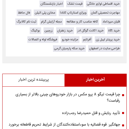
خرید اقساطی لوازم خانگی
قیمت تشک
اخبار بازنشستگان
مهاجرت تحصیلی آلمان
ویزای استارتاپ کانادا
مخازن پلی اتیلن
فال حافظ
قلیان میرداماد
کافه مناسب کار و مطالعه
مجله آرایش گرام
ثبت نام کالابرگ
خرید nft
خرید اکانت گوگل ادز
خرید زعفران
زرچین
بوکینگ
خرید پرینتر لیبل زن
آفرتایم
مزایده خودرو
فروشگاه لوله و اتصالات
طراحی سایت در اصفهان
خرید سکه پارسیان گرمی
آخرین اخبار
پربیننده ترین اخبار
چرا قیمت تیگو 8 پرو مکس در بازار خودروهای چینی بالاتر از بسیاری
رقباست؟
تأیید ربایش و قتل حمیدرضا رجب‌زاده
جهانگیر: قوه قضائیه با سوءاستفاده‌کنندگان از شرایط تحریم قاطعانه برخورد