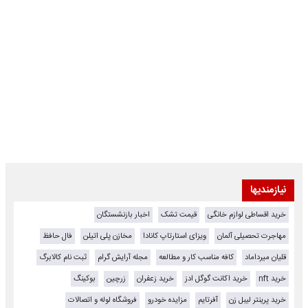
نیازمندیها
خرید اقساطی لوازم خانگی
قیمت تشک
اخبار بازنشستگان
مهاجرت تحصیلی آلمان
ویزای استارتاپ کانادا
مخازن پلی اتیلن
فال حافظ
قلیان میرداماد
کافه مناسب کار و مطالعه
مجله آرایش گرام
ثبت نام کالابرگ
خرید nft
خرید اکانت گوگل ادز
خرید زعفران
زرچین
بوکینگ
خرید پرینتر لیبل زن
آفرتایم
مزایده خودرو
فروشگاه لوله و اتصالات