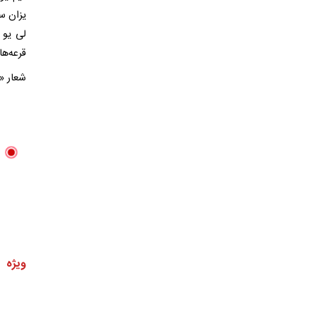
یزان سی
لی یو 
قرعه‌ها
شعار «
ویژه