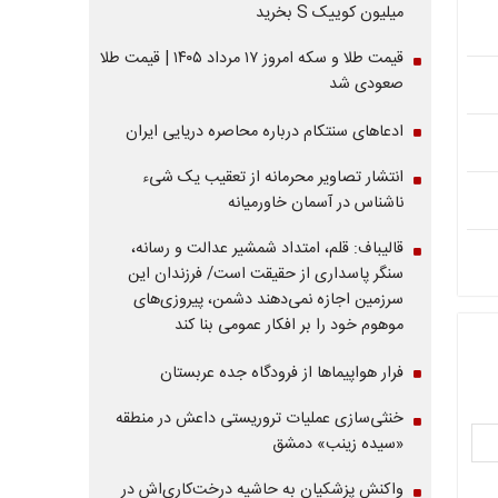
میلیون کوییک S بخرید
قیمت طلا و سکه امروز ۱۷ مرداد ۱۴۰۵ | قیمت طلا
صعودی شد
ادعاهای سنتکام درباره محاصره دریایی ایران
انتشار تصاویر محرمانه از تعقیب یک شیء
ناشناس در آسمان خاورمیانه
قالیباف: قلم، امتداد شمشیر عدالت و رسانه،
سنگر پاسداری از حقیقت است/ فرزندان این
سرزمین اجازه نمی‌دهند دشمن، پیروزی‌های
موهوم خود را بر افکار عمومی بنا کند
فرار هواپیماها از فرودگاه جده عربستان
خنثی‌سازی عملیات تروریستی داعش در منطقه
«سیده زینب» دمشق
واکنش پزشکیان به حاشیه درخت‌کاری‌اش در