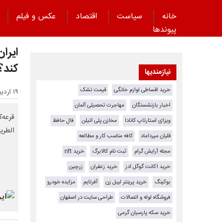
خانه
سیاست
اقتصاد
عکس و فیلم
پیوند‌ها
ایرا
کند؟
نیازمندیها
خرید اقساطی لوازم خانگی
قیمت تشک
۱۹ اردیبهشت ۱۴۰۵ - ۲۲:۴۷
اخبار بازنشستگان
مهاجرت تحصیلی آلمان
ویزای استارتاپ کانادا
مخازن پلی اتیلن
فال حافظ
الطری
قلیان میرداماد
کافه مناسب کار و مطالعه
مجله آرایش گرام
ثبت نام کالابرگ
خرید nft
خرید اکانت گوگل ادز
خرید زعفران
زرچین
بوکینگ
خرید پرینتر لیبل زن
آفرتایم
مزایده خودرو
فروشگاه لوله و اتصالات
طراحی سایت در اصفهان
خرید سکه پارسیان گرمی