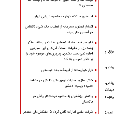
قیمت طلا و سکه امروز ۱۷ مرداد ۱۴۰۵ | قیمت طلا
صعودی شد
ادعاهای سنتکام درباره محاصره دریایی ایران
انتشار تصاویر محرمانه از تعقیب یک شیء ناشناس
در آسمان خاورمیانه
قالیباف: قلم، امتداد شمشیر عدالت و رسانه، سنگر
پاسداری از حقیقت است/ فرزندان این سرزمین
راق و
اجازه نمی‌دهند دشمن، پیروزی‌های موهوم خود را
بر افکار عمومی بنا کند
بهمن ۱۴۰۵) در سه شهر ریاض،
فرار هواپیماها از فرودگاه جده عربستان
خنثی‌سازی عملیات تروریستی داعش در منطقه
ریاض،
«سیده زینب» دمشق
دالله
واکنش پزشکیان به حاشیه درخت‌کاری‌اش در
رعهده
پاکستان
شرکت نفتی امارات فاش کرد/ ۱۵ نفتکش‌مان منفجر
اردن)