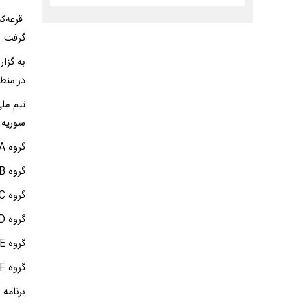
قرعه‌ک
گرفت.
در منطق
تیم مل
سوریه م
گروه A: عربستان، کویت، عمان، فلسطین
گروه B: ازبکستان، بحرین، کره شمالی، اردن
گروه C: ایران، سوریه، قرقیزستان، چین
گروه D: استرالیا، تاجیکستان، عراق، سنگاپور
گروه E: کره‌جنوبی، امارات، ویتنام، برنده بازی لبنان و یمن
گروه F: ژاپن، قطر، تایلند، اندونزی
برنامه 