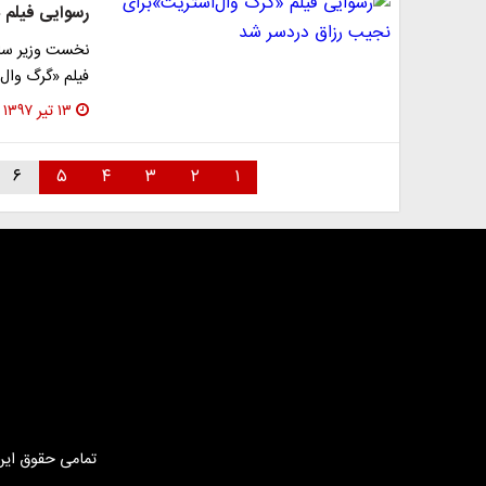
رسوایی فیلم 
نخست وزیر ساب
فیلم «گرگ وال
۱۳ تیر ۱۳۹۷
۶
۵
۴
۳
۲
۱
تمامی حقوق این 