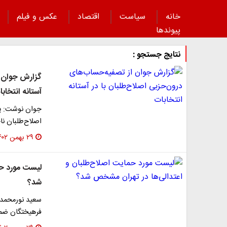
خانه
سیاست
اقتصاد
عکس و فیلم
پیوند‌ها
نتایج جستجو :
گزارش جوان ا
آستانه انتخاب
جوان نوشت: پر
اصلاح‌طلبان ناخواس
۲۹ بهمن ۱۴۰۲
لیست مورد حم
شد؟
سعید نورمحمدی
فرهیختگان ضم