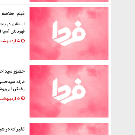
فیلم: خلاصه بازی استق
استقلال در پن
قهرمانان آسیا از ساعت 20:15 امشب (
۵ اردیبهشت ۱۳۹۶
حضور سیداحم
فرزند سیدحسن 
رختکن آبی‌پوش
۵ اردیبهشت ۱۳۹۶
تغیرات در هی