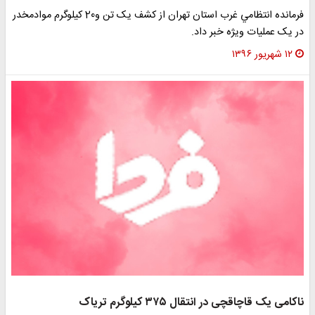
فرمانده انتظامي غرب استان تهران از کشف يک تن و20 کيلوگرم موادمخدر
در يک عمليات ويژه خبر داد.
۱۲ شهریور ۱۳۹۶
ناکامی یک قاچاقچی در انتقال ۳۷۵ کیلوگرم تریاک