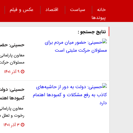
خانه
سیاست
اقتصاد
عکس و فیلم
پیوند‌ها
نتایج جستجو :
حسینی: حضور
معاون پارلمانی
مسئولان حرکت 
۹ آذر ۱۴۰۱
حسینی: دولت 
کمبودها اهتما
رخوت و تعلل د
۳ آذر ۱۴۰۱