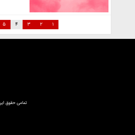
۵
۴
۳
۲
۱
تمامی حقوق این 