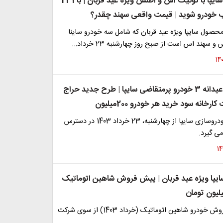
پیش‌ فروش سایپا با کوئیک اس و اطلس ویژه عید قربان | با 231
 خودرو شوید | قیمت واقعی سهند چقدر؟
یش‌فروش 3 محصول سایپا ویژه عید قربان که شامل سه خودرو ساینا
سهند اس است از صبح روز چهارشنبه 23 خرداد…
پیش فروش عیدانه 3 خودرو پرمتقاضی سایپا | طرح جدید حراج
ارخانه سود خرید هر خودرو 200میلیون
طرح فروش خودروسازی سایپا از چهارشنبه، 23 خرداد 1403 در دسترس
می گیرد.
یپا ویژه عید قربان | پیش فروش شاهین اتوماتیک
شرایط پیش فروش خودرو شاهین اتوماتیک (خرداد 1403) از سوی شرکت