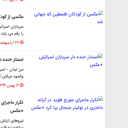
۱۳ تیر ۱۴۰۱
عکسی از کود
سربازان اسرائی
را رقم می زنند.
۲۲ اردیبهشت ۱۴۰۰
استتار خنده د
وانمود میکنن 
۳ بهمن ۱۳۹۹
تکرار ماجرای 
+عکس
نیرو‌های ارتش
سالخورده فلسط