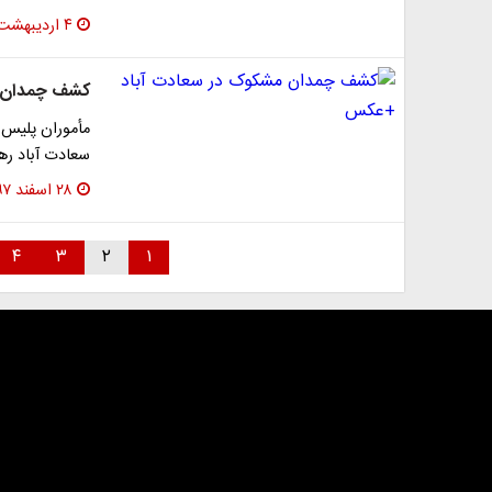
۴ اردیبهشت ۱۳۹۸
کشف چمدان 
مأموران پلیس 
سعادت آباد ره
۲۸ اسفند ۱۳۹۷
۴
۳
۲
۱