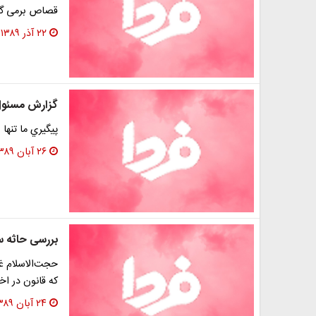
قصاص برمی گر
۲۲ آذر ۱۳۸۹
گزارش مسئول 
پيگيري ما تنها
۲۶ آبان ۱۳۸۹
بررسی حاثه س
حجت‌الاسلام غض
كه قانون در اخ
۲۴ آبان ۱۳۸۹