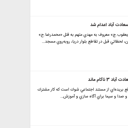
عادت ‌آباد اعدام شد
قوب.ج» معروف به مهدي متهم به قتل «محمدرضا.ح»
، لحظاتي قبل در تقاطع بلوار دريا، روبه‌روي مسجد…
د 3 ناكام ماند
اقع بريده‌اي از مستند اجتماعي شوك است كه كار مشترك
 و صدا و سيما براي آگاه سازي و آموزش…