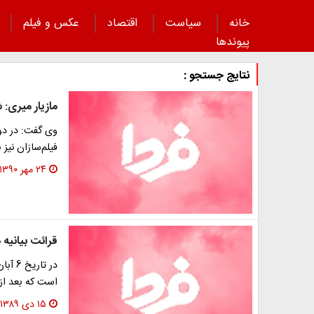
خانه
سیاست
اقتصاد
عکس و فیلم
پیوند‌ها
نتایج جستجو :
مازیار میری:
وی گفت: در دو
فیلم‌سازان نی
۲۴ مهر ۱۳۹۰
قرائت بيانيه
در تا
است كه بعد از
۱۵ دی ۱۳۸۹