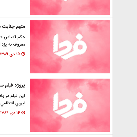
متهم جنايت س
حكم قصاص «يع
معروف به يزدان
۱۵ دی ۱۳۸۹
پروژه فيلم سعادت آبا
اين فيلم در و
نيروي انتظامي
۱۴ دی ۱۳۸۹