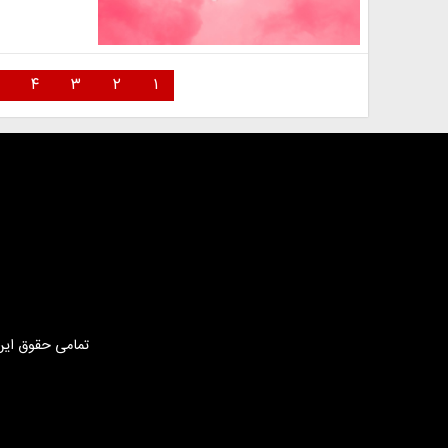
۴
۳
۲
۱
تمامی حقوق این 