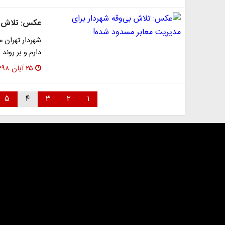
عکس: تلاش بی
شهردار تهران م
دارم و بر روند
۲۵ آبان ۱۳۹۸
۵
۴
۳
۲
۱