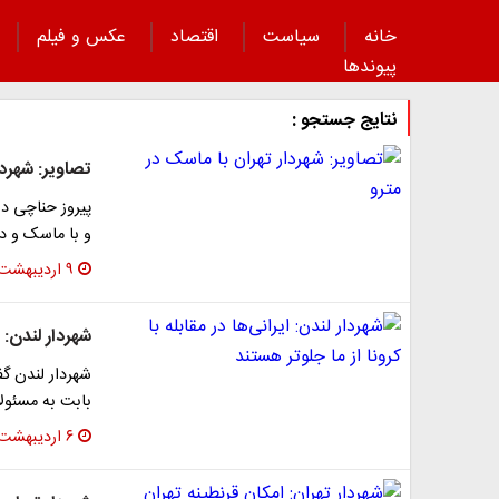
خانه
سیاست
اقتصاد
عکس و فیلم
پیوند‌ها
نتایج جستجو :
تصاویر: شهردا
پیروز حناچی در
و با ماسک و‌ 
۹ اردیبهشت ۱۳۹۹
شهردار لندن: ا
شهردار لندن گفت
بابت به مسئولا
۶ اردیبهشت ۱۳۹۹