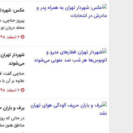
عکس: شهردار 
پیروز حناچی، 
محله دریان نو
۲ اسفند ۱۳۹۸
شهردار تهران
می‌شوند
حناچی گفت: قط
علاوه بر آن با
۲ اسفند ۱۳۹۸
برف و باران 
در حالی که رو
مناطق هنوز مش