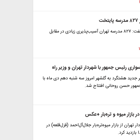
ت
شهردار تهران گفت: ۸۲۷ مدرسه تهران آسیب‌پذیری زیادی در مقابل
واری رئیس جمهور با شهردار تهران و وزیر راه
جدید هشتگرد به گلشهر امروز سه شنبه دهم دی ماه با
هور حسن روحانی افتتاح شد.
زار میوه و تره‎‌بار +عکس
ر تهران از بازار میوه‌تره‌بار جلال‌آل‌احمد (قزل‌قلعه) در
 بازدید کرد.