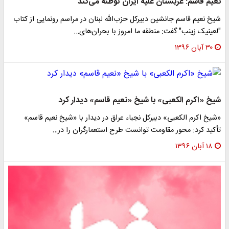
نعیم قاسم: عربستان علیه ایران توطئه می‌کند
شیخ نعیم قاسم جانشین دبیرکل حزب‌الله لبنان در مراسم رونمایی از کتاب
"لعینیک زینب" گفت: منطقه ما امروز با بحران‌های…
۳۰ آبان ۱۳۹۶
شیخ «اکرم الکعبی» با شیخ «نعیم قاسم» دیدار کرد
«شیخ اکرم الکعبی» دبیرکل نجباء عراق در دیدار با «شیخ نعیم قاسم»
تأکید کرد: محور مقاومت توانست طرح استعمارگران را در…
۱۸ آبان ۱۳۹۶