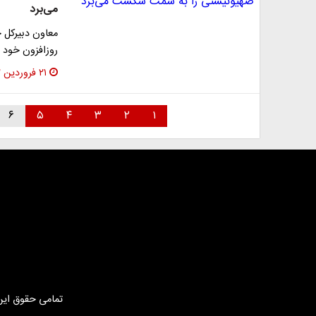
می‌برد
معاون دبیرکل ح
روزافزون خود
۲۱ فروردین ۱۴۰۲
۶
۵
۴
۳
۲
۱
تمامی حقوق این 