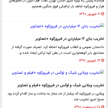
فرمانده پلیس راه ویژه شرق استان تهران گفت: هم اکنون در محور‌های
هراز و فیروزکوه شاهد بار ترافیکی فوق سنگین هستیم.
۲۱ شهریور ۱۳۹۸
تخریب بناى ١٢ میلیاردى در فیروزکوه +تصاویر
دادستان عمومى و انقلاب فیروزکوه اضافه کرد: تصرف صورت گرفته از
مصادیق بارز کوهخوارى است، در بطن کوه تراش ایجاد شده و…
۱۳ شهریور ۱۳۹۸
تخریب ویلایی شیک و لوکس در فیروزکوه +فیلم و تصاویر
ویلایی در فیروزکوه که بیشتر از حد مجاز به ساخت و ساز اقدام کرده بود
صبح امروز تخریب شد.
۱۸ اردیبهشت ۱۳۹۸