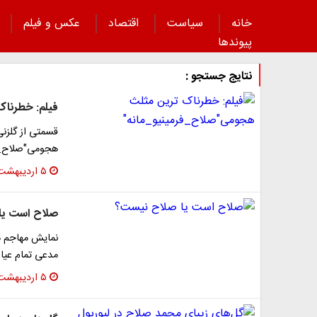
خانه
سیاست
اقتصاد
عکس و فیلم
پیوند‌ها
نتایج جستجو :
فیلم: خطرنا
قسمتی از گلزن
هجومی"صلاح_فرم
۵ اردیبهشت ۱۳۹۷
صلاح است یا
نمایش مهاجم مص
مدعی تمام عیار
۵ اردیبهشت ۱۳۹۷