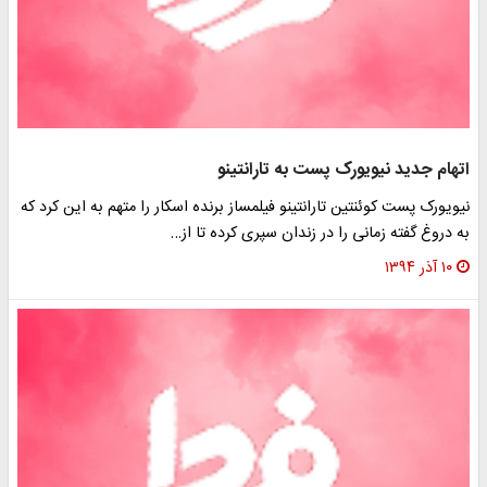
اتهام جديد نيويورک پست به تارانتينو
نيويورک پست كوئنتين تارانتينو فيلمساز برنده اسكار را متهم به اين كرد كه
به دروغ گفته زمانی را در زندان سپری كرده تا از…
۱۰ آذر ۱۳۹۴