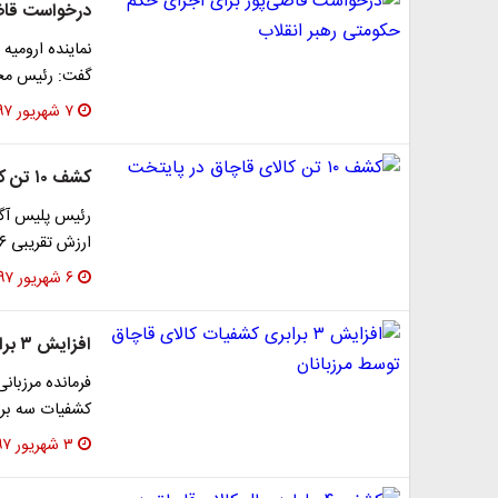
درخواست قاضی
نماینده ارومیه
گفت: رئیس مج
۷ شهریور ۱۳۹۷
کشف ۱۰ تن کالای قاچاق در پایتخت
ارزش تقریبی ۶ میلیارد تومان خبر داد.
۶ شهریور ۱۳۹۷
افزایش ۳ برابری کشفیات کالای قاچاق توسط مرزبانان
فرمانده مرزبان
کشفیات سه برا
۳ شهریور ۱۳۹۷