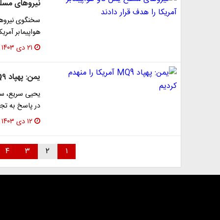
نیروهای مسلح 
سخنگوی نیروهای
هواپیمابر آمری
۲۱ دی ۱۴۰۳
یمن: پهپاد MQ9 آمریکا را منهدم کردیم
یحیی سریع، سخ
در پاسخ به تجاو
۱۲ دی ۱۴۰۳
۴
۳
۲
۱