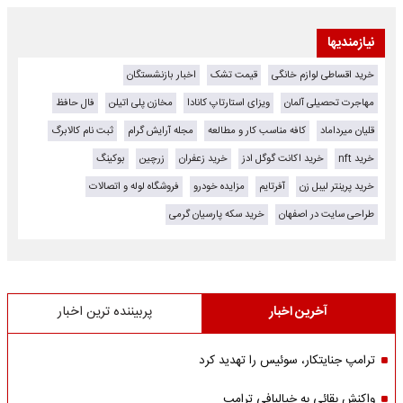
نیازمندیها
خرید اقساطی لوازم خانگی
قیمت تشک
اخبار بازنشستگان
مهاجرت تحصیلی آلمان
ویزای استارتاپ کانادا
مخازن پلی اتیلن
فال حافظ
قلیان میرداماد
کافه مناسب کار و مطالعه
مجله آرایش گرام
ثبت نام کالابرگ
خرید nft
خرید اکانت گوگل ادز
خرید زعفران
زرچین
بوکینگ
خرید پرینتر لیبل زن
آفرتایم
مزایده خودرو
فروشگاه لوله و اتصالات
طراحی سایت در اصفهان
خرید سکه پارسیان گرمی
آخرین اخبار
پربیننده ترین اخبار
ترامپ جنایتکار، سوئیس را تهدید کرد
واکنش بقائی به خیالبافی ترامپ