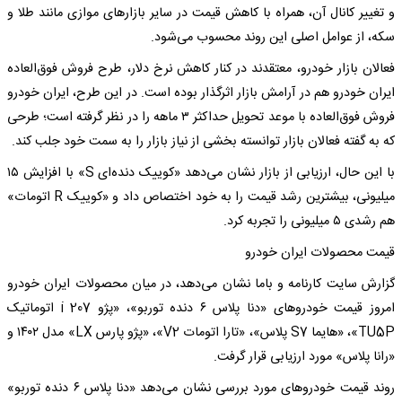
و تغییر کانال آن، همراه با کاهش قیمت در سایر بازارهای موازی مانند طلا و
سکه، از عوامل اصلی این روند محسوب می‌شود.
فعالان بازار خودرو، معتقدند در کنار کاهش نرخ دلار، طرح فروش فوق‌العاده
ایران خودرو هم در آرامش بازار اثرگذار بوده‌ است. در این طرح، ایران خودرو
فروش‌ فوق‌العاده با موعد تحویل حداکثر ۳ ماهه را در نظر گرفته است؛ طرحی
که به گفته فعالان بازار توانسته بخشی از نیاز بازار را به سمت خود جلب کند.
با این حال، ارزیابی از بازار نشان می‌دهد «کوییک دنده‌ای S» با افزایش ۱۵
میلیونی، بیشترین رشد قیمت را به خود اختصاص داد و «کوییک‌ R اتومات»
هم رشدی ۵ میلیونی را تجربه کرد.
قیمت محصولات ایران خودرو
گزارش سایت کارنامه و باما نشان می‌دهد، در میان محصولات ایران خودرو
امروز قیمت خودروهای «دنا پلاس ۶ دنده توربو»، «پژو i 207 اتوماتیک
TU5P»، «هایما S7 پلاس»، «تارا اتومات V2»، «پژو پارس LX» مدل ۱۴۰۲ و
«رانا پلاس» مورد ارزیابی قرار گرفت.
روند قیمت خودروهای مورد بررسی نشان می‌دهد «دنا پلاس ۶ دنده توربو»