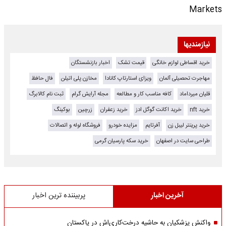
Markets
نیازمندیها
خرید اقساطی لوازم خانگی
قیمت تشک
اخبار بازنشستگان
مهاجرت تحصیلی آلمان
ویزای استارتاپ کانادا
مخازن پلی اتیلن
فال حافظ
قلیان میرداماد
کافه مناسب کار و مطالعه
مجله آرایش گرام
ثبت نام کالابرگ
خرید nft
خرید اکانت گوگل ادز
خرید زعفران
زرچین
بوکینگ
خرید پرینتر لیبل زن
آفرتایم
مزایده خودرو
فروشگاه لوله و اتصالات
طراحی سایت در اصفهان
خرید سکه پارسیان گرمی
آخرین اخبار
پربیننده ترین اخبار
واکنش پزشکیان به حاشیه درخت‌کاری‌اش در پاکستان