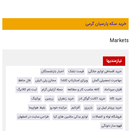
خرید سکه پارسیان گرمی
Markets
نیازمندیها
خرید اقساطی لوازم خانگی
قیمت تشک
اخبار بازنشستگان
مهاجرت تحصیلی آلمان
ویزای استارتاپ کانادا
مخازن پلی اتیلن
فال حافظ
قلیان میرداماد
کافه مناسب کار و مطالعه
مجله آرایش گرام
ثبت نام کالابرگ
خرید nft
خرید اکانت گوگل ادز
خرید زعفران
زرچین
بوکینگ
خرید پرینتر لیبل زن
باربری
آفرتایم
مزایده خودرو
بلیط هواپیما
فروشگاه لوله و اتصالات
لوازم یدکی ماشین های کیا
طراحی سایت در اصفهان
قهوه ساز دلونگی