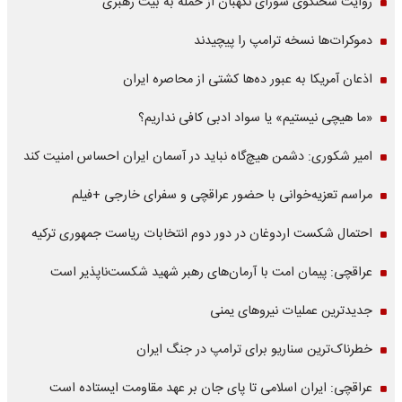
روایت سخنگوی شورای نگهبان از حمله به بیت رهبری
دموکرات‌ها نسخه ترامپ را پیچیدند
اذعان آمریکا به عبور ده‌ها کشتی از محاصره ایران
«ما هیچی نیستیم» یا سواد ادبی کافی نداریم؟
امیر شکوری: دشمن هیچ‌گاه نباید در آسمان ایران احساس امنیت کند
مراسم تعزیه‌خوانی با حضور عراقچی و سفرای خارجی +فیلم
احتمال شکست اردوغان در دور دوم انتخابات ریاست جمهوری ترکیه
عراقچی: پیمان امت با آرمان‌های رهبر شهید شکست‌ناپذیر است
جدیدترین عملیات نیروهای یمنی
خطرناک‌ترین سناریو برای ترامپ در جنگ ایران
عراقچی: ایران اسلامی تا پای جان بر عهد مقاومت ایستاده است