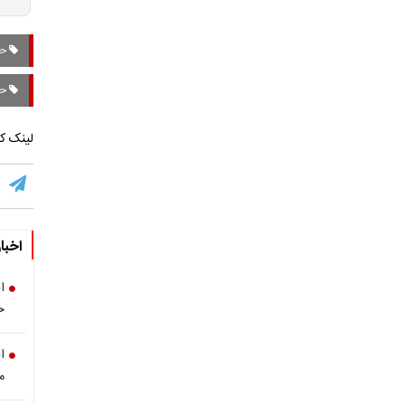
حق
حقو
لینک کو
اخبا
ح
م