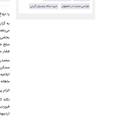
طراحی سایت در اصفهان
خرید سکه پارسیان گرمی
با ابلاغ حق مسکن ۳میلیونی، کا
به گزا
بخشی ا
مبلغ جد
فشار م
محمدرض
مسکن ک
ماهانه ۳میلیون تومان برای سال ۱۴۰۵رسیده اس
الزام پ
نکته ک
فروردی
اردیبه