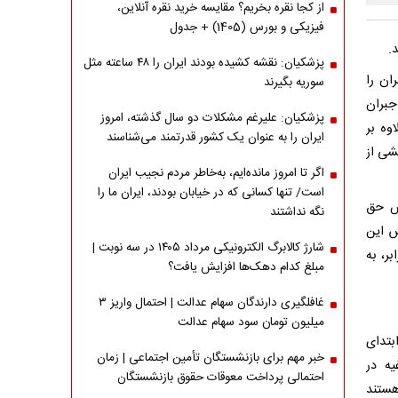
از کجا نقره بخریم؟ مقایسه خرید نقره آنلاین،
فیزیکی و بورس (1405) + جدول
پزشکیان: نقشه کشیده بودند ایران را ۴۸ ساعته مثل
ان را
سوریه بگیرند
ای جبران
پزشکیان: علیرغم مشکلات دو سال گذشته، امروز
وه بر
ایران را به عنوان یک کشور قدرتمند می‌شناسند
خشی از
اگر تا امروز مانده‌ایم، به‌خاطر مردم نجیب ایران
است/ تنها کسانی که در خیابان بودند، ایران ما را
ش حق
نگه نداشتند
س این
شارژ کالابرگ الکترونیکی مرداد ۱۴۰۵ در سه نوبت |
ه برابر، به
مبلغ کدام دهک‌ها افزایش یافت؟
غافلگیری دارندگان سهام عدالت | احتمال واریز ۳
میلیون تومان سود سهام عدالت
بتدای
خبر مهم برای بازنشستگان تأمین اجتماعی | زمان
یه در
احتمالی پرداخت معوقات حقوق بازنشستگان
ستند