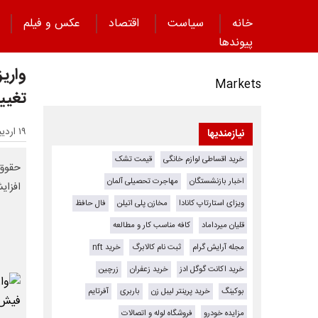
خانه
سیاست
اقتصاد
عکس و فیلم
پیوند‌ها
Markets
تغییر 3 برابری در فیش حقوقی
۱۹ اردیبهشت ۱۴۰۵ - ۰۹:۴۷
نیازمندیها
خرید اقساطی لوازم خانگی
قیمت تشک
اخبار بازنشستگان
مهاجرت تحصیلی آلمان
افزایشی بیش
ویزای استارتاپ کانادا
مخازن پلی اتیلن
فال حافظ
قلیان میرداماد
کافه مناسب کار و مطالعه
مجله آرایش گرام
ثبت نام کالابرگ
خرید nft
خرید اکانت گوگل ادز
خرید زعفران
زرچین
بوکینگ
خرید پرینتر لیبل زن
باربری
آفرتایم
مزایده خودرو
فروشگاه لوله و اتصالات