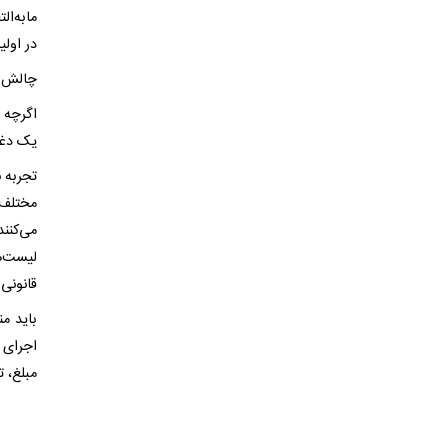
در اول
چالش ه
اگرچه 
یک دغدغ
تجربه 
مختلف 
می‌کنن
لیست‌ه
قانونی
باید من
اجرای 
مبلغ، 