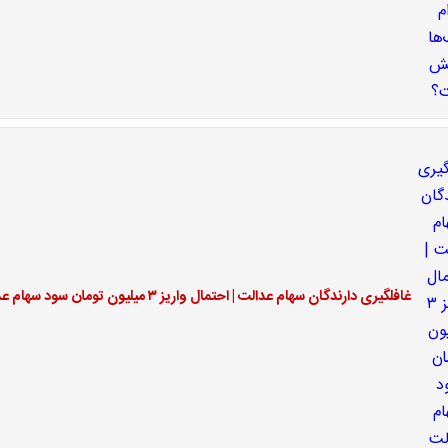
غافلگیری دارندگان سهام عدالت | احتمال واریز ۳ میلیون تومان سود سهام عدالت