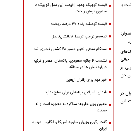
یبهشت یا
قیمت کوییک جدید | قیمت این مدل کوییک ۸
میلیون تومان ریخت
قیمت گوسفند زنده 30 درصد ریخت
مواره
تمسخر ترامپ توسط فایننشال‌تایمز
.
سنتکام مدعی تغییر مسیر ۴۸ کشتی تجاری شد
ندهای
 خالی
نشست 4 جانبه سعودی، پاکستان، مصر و ترکیه
لی بر
درباره تنش ها در منطقه
ین حق
خبر مهم برای زائران اربعین
فیدان: اسرائیل برنامه‌ای برای صلح ندارد
ان در
ت این
معاون وزیر خارجه: مذاکره نه معجزه است و نه
خیانت
گفت وگوی وزیران خارجه آمریکا و انگلیس درباره
ایران