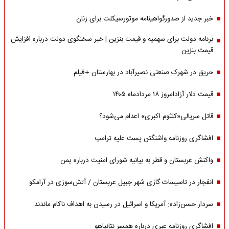
خبر جدید از صدورگواهینامه موتورسیکلت برای زنان
برنامه دولت برای سهمیه و قیمت بنزین | خبر سخنگوی دولت درباره افزایش
قیمت بنزین
حریق در شهرک صنعتی نصیرآباد در بهارستان +فیلم
قیمت دلار آزادامروز ۱۸ مردادماه ۱۴۰۵
قاتل سریالی«کلثوم اکبری» اعدام می‌شود؟
افشاگری روزنامه واشنگتن پست علیه ترامپ
واکنش عربستان و قطر به بیانیه شورای امنیت درباره یمن
انفجار در تاسیسات گازی شهر جبیل عربستان / آتش‌سوزی در آرامکو
سردار حسن‌زاده: آمریکا و اسرائیل در رسیدن به اهداف ناکام ماندند
افشاگری روزنامه عبری درباره همسر نتانیاهو