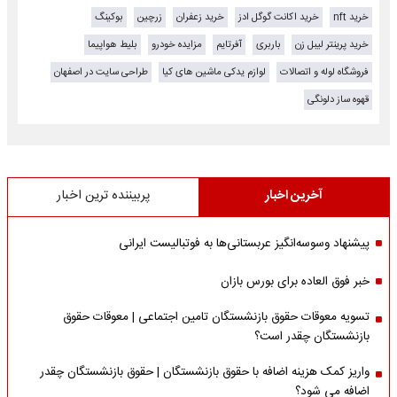
خرید nft
خرید اکانت گوگل ادز
خرید زعفران
زرچین
بوکینگ
خرید پرینتر لیبل زن
باربری
آفرتایم
مزایده خودرو
بلیط هواپیما
فروشگاه لوله و اتصالات
لوازم یدکی ماشین های کیا
طراحی سایت در اصفهان
قهوه ساز دلونگی
آخرین اخبار
پربیننده ترین اخبار
پیشنهاد وسوسه‌انگیز عربستانی‌ها به فوتبالیست ایرانی
خبر فوق العاده برای بورس بازان
تسویه معوقات حقوق بازنشستگان تامین اجتماعی | معوقات حقوق
بازنشستگان چقدر است؟
واریز کمک هزینه اضافه با حقوق بازنشستگان | حقوق بازنشستگان چقدر
اضافه می شود؟