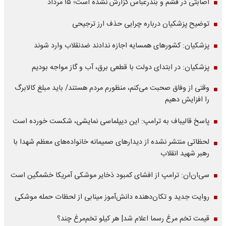
اصابتی در قشم و بندرعباس گزارش نشده است؛ ۱۵ مرداد
توضیح پزشکیان درباره چرایی حذف ارز ترجیحی
پزشکیان: کشورهای همسایه اجازه ندادند ضدنقلاب وارد شوند
پزشکیان: در ابتدای دولت با قطعی برق، آب و گاز مواجه بودیم
وقتی از وفاق صحبت می‌کنم، منظورم مردم هستند/ باید مبلغ کالابرگ
را افزایش دهیم
پاسخ قالیباف به ترامپ: این دیپلماسی نمایشی، شکست خورده است
لحظاتی منتشر نشده از دیدارهای صمیمانه خانواده‌های معظم شهدا با
رهبر شهید انقلاب
سی‌ان‌ان: ترامپ از افشای کمبود ذخایر موشکی آمریکا خشمگین است
روایت جدید و تکان‌دهنده دانش‌آموز مینابی از لحظات حمله موشکی
قیمت تخم مرغ رسما اعلام شد| هر کیلو تخم‌مرغ چند؟