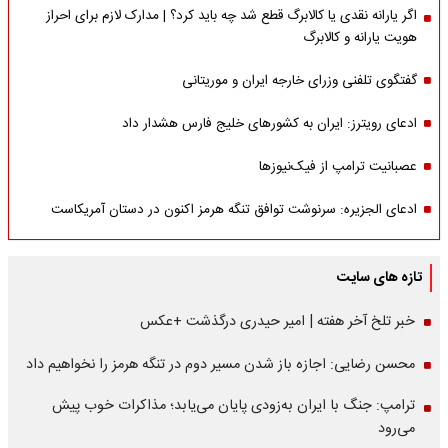
اگر یارانه نقدی یا کالابرگ قطع شد چه باید کرد؟ | مدارک لازم برای احراز
هویت یارانه و کالابرگ
گفتگوی تلفنی وزرای خارجه ایران و موریتانی
ادعای رویترز: ایران به کشورهای خلیج فارس هشدار داد
عصبانیت ترامپ از فیک‌نیوزها
ادعای الجزیره: سرنوشت توافق تنگه هرمز اکنون در دستان آمریکاست
تازه های سایت
خبر تلخ آخر هفته | امیر حیدری درگذشت +عکس
محسن رضایی: اجازه باز شدن مسیر دوم در تنگه هرمز را نخواهیم داد
ترامپ: جنگ با ایران به‌زودی پایان می‌یابد؛ مذاکرات خوب پیش
می‌رود