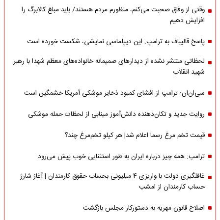
وقتی از وفاق صحبت می‌کنم، منظورم مردم هستند/ باید مبلغ کالابرگ را
افزایش دهیم
پاسخ قالیباف به ترامپ: این دیپلماسی نمایشی، شکست خورده است
لحظاتی منتشر نشده از دیدارهای صمیمانه خانواده‌های معظم شهدا با رهبر
شهید انقلاب
سی‌ان‌ان: ترامپ از افشای کمبود ذخایر موشکی آمریکا خشمگین است
روایت جدید و تکان‌دهنده دانش‌آموز مینابی از لحظات حمله موشکی
قیمت تخم مرغ رسما اعلام شد| هر کیلو تخم‌مرغ چند؟
ترامپ: همه چیز درباره ایران به طور استثنایی خوب پیش می‌رود
غافلگیری دولت با واریزی 4 میلیونی بحساب حقوق کارمندان | آغاز شارژ
حساب کارمندان از امشب
اصلاح قانون مهریه به دستورکار مجلس بازگشت