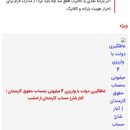
اگر یارانه نقدی یا کالابرگ قطع شد چه باید کرد؟ | مدارک لازم برای
احراز هویت یارانه و کالابرگ
ویژه
غافلگیری دولت با واریزی 4 میلیونی بحساب حقوق کارمندان |
آغاز شارژ حساب کارمندان از امشب