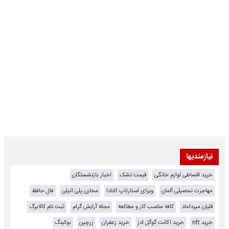
نیازمندیها
خرید اقساطی لوازم خانگی
قیمت تشک
اخبار بازنشستگان
مهاجرت تحصیلی آلمان
ویزای استارتاپ کانادا
مخازن پلی اتیلن
فال حافظ
قلیان میرداماد
کافه مناسب کار و مطالعه
مجله آرایش گرام
ثبت نام کالابرگ
خرید nft
خرید اکانت گوگل ادز
خرید زعفران
زرچین
بوکینگ