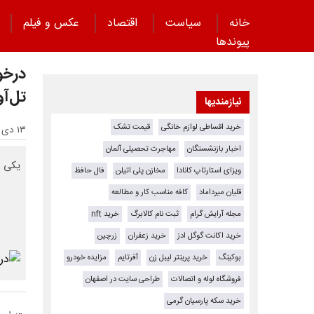
خانه
سیاست
اقتصاد
عکس و فیلم
پیوند‌ها
درخو
تل‌آو
نیازمندیها
خرید اقساطی لوازم خانگی
قیمت تشک
۱۳ دی ۱۴۰۲ - ۰۸:۲۲
اخبار بازنشستگان
مهاجرت تحصیلی آلمان
یکی ا
ویزای استارتاپ کانادا
مخازن پلی اتیلن
فال حافظ
قلیان میرداماد
کافه مناسب کار و مطالعه
مجله آرایش گرام
ثبت نام کالابرگ
خرید nft
خرید اکانت گوگل ادز
خرید زعفران
زرچین
بوکینگ
خرید پرینتر لیبل زن
آفرتایم
مزایده خودرو
فروشگاه لوله و اتصالات
طراحی سایت در اصفهان
خرید سکه پارسیان گرمی