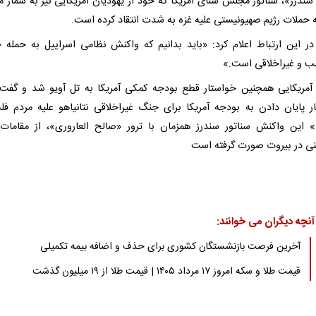
سندرز»، سناتور مجلس سنای آمریکا که خود از یهودیان آمریکایی نیز به شمار می
ه حملات رژیم صهیونیستی علیه غزه به شدت انتقاد کرده است.
در این ارتباط اعلام کرد: «باید بدانیم که واکنش نظامی اسراییل به حمله
سب و غیراخلاقی است.»
 آمریکایی همچنین خواستار قطع بودجه کمکی آمریکا به تل آویو شد و گفت
ر پایان دادن به بودجه آمریکا برای جنگ غیراخلاقی نتانیاهو علیه مردم ف
 این واکنش سناتور سندرز همزمان با ترور «صالح العاروری»، از مقامات
ی در بیروت صورت گرفته است
آنچه دیگران می خوانند:
آخرین فرصت بازنشستگان کشوری برای حذف و اضافه بیمه تکمیلی
قیمت طلا و سکه امروز ۱۷ مرداد ۱۴۰۵ | قیمت طلا از ۱۹ میلیون گذشت