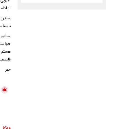
«برنی 
از ادام
سندرز 
نامتنا
سناتور
خواستا
هستم.»
فلسطین
مهر
ویژه