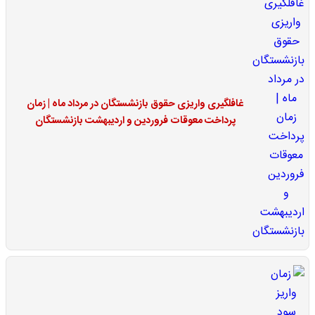
غافلگیری واریزی حقوق بازنشستگان در مرداد ماه | زمان
پرداخت معوقات فروردین و اردیبهشت بازنشستگان