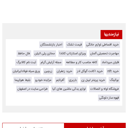
نیازمندیها
خرید اقساطی لوازم خانگی
قیمت تشک
اخبار بازنشستگان
مهاجرت تحصیلی آلمان
ویزای استارتاپ کانادا
مخازن پلی اتیلن
فال حافظ
قلیان میرداماد
کافه مناسب کار و مطالعه
مجله آرایش گرام
ثبت نام کالابرگ
خرید nft
خرید اکانت گوگل ادز
خرید زعفران
زرچین
ورق سیاه فولادایرانیان
بوکینگ
خرید پرینتر لیبل زن
باربری
آفرتایم
مزایده خودرو
بلیط هواپیما
فروشگاه لوله و اتصالات
لوازم یدکی ماشین های کیا
طراحی سایت در اصفهان
قهوه ساز دلونگی