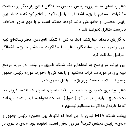
دفتر رسانه‌ای «نبیه بری» رئیس مجلس نمایندگان لبنان بار دیگر بر مخالفت
مذاکرات مستقیم با رژیم اشغالگر اسرائیل تاکید و اعلام کرد که «اعتماد بین
رئیس مجلس و حامیانش مانند کوه‌ها محکم است و با بوق های اطلاعات
نادرست متزلزل نخواهد شد.»
به گزارش بامداد چهارشنبه ایرنا به نقل از شبکه المیادین، دفتر رسانه‌ای نبیه
بری رئیس مجلس نمایندگان لبنان، با مذاکرات مستقیم با رژیم اشغالگر
اسرائیل مخالفت کرد.
این بیانیه در پاسخ به ادعاهای یک شبکه تلویزیونی لبنانی در مورد موضع
نبیه بری در مورد مذاکرات مستقیم و رابطه‌اش با «جوزف عون» رئیس جمهور
و «نواف سلام» نخست وزیر رژیم اسرائیل مطرح شد.
دفتر نبیه بری همچنین با تاکید بر اینکه «اصول، اصول هستند»، افزود: «ما
تحت هیچ شرایطی بر سر آنها (اصول) مصالحه نخواهیم کرد و همه می‌دانند
که ما طرفدار مذاکرات مستقیم نیستیم.»
پیشتر شبکه MTV لبنان با این ادعا که ارتباط بین «عون» رئیس جمهور و
«بری» رئیس مجلس تقریبا" هر روز برقرار است، افزوده بود: «بری با عون در