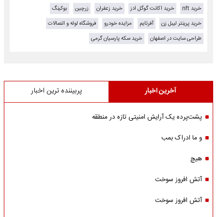
خرید nft
خرید اکانت گوگل ادز
خرید زعفران
زرچین
بوکینگ
خرید پرینتر لیبل زن
آفرتایم
مزایده خودرو
فروشگاه لوله و اتصالات
طراحی سایت در اصفهان
خرید سکه پارسیان گرمی
آخرین اخبار
پربیننده ترین اخبار
پشت‌پرده یک آرایش امنیتی تازه در منطقه
و ما ادراک بمب
هیچ
آتش افروز سوخت
آتش افروز سوخت