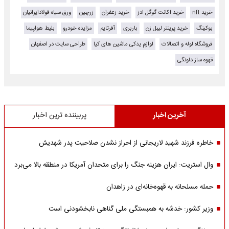
خرید nft
خرید اکانت گوگل ادز
خرید زعفران
زرچین
ورق سیاه فولادایرانیان
بوکینگ
خرید پرینتر لیبل زن
باربری
آفرتایم
مزایده خودرو
بلیط هواپیما
فروشگاه لوله و اتصالات
لوازم یدکی ماشین های کیا
طراحی سایت در اصفهان
قهوه ساز دلونگی
آخرین اخبار
پربیننده ترین اخبار
خاطره فرزند شهید لاریجانی از احراز نشدن صلاحیت پدر شهدیش
وال استریت: ایران هزینه جنگ را برای متحدان آمریکا در منطقه بالا می‌برد
حمله مسلحانه به قهوه‌خانه‌ای در زاهدان
وزیر کشور: خدشه به همبستگی ملی گناهی نابخشودنی است