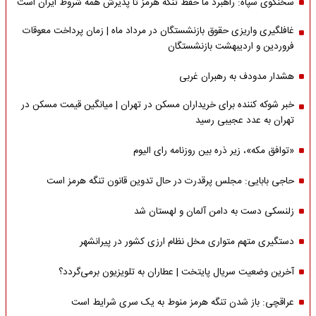
سخنگوی سپاه: راهبرد ما حفظ تنگه هرمز تا پذیرش همه شروط ایران است
غافلگیری واریزی حقوق بازنشستگان در مرداد ماه | زمان پرداخت معوقات
فروردین و اردیبهشت بازنشستگان
هشدار مدودف به رهبران غربی
خبر شوکه کننده برای خریداران مسکن در تهران | میانگین قیمت مسکن در
تهران به عدد عجیبی رسید
«توافق مکه»، زیر ذره بین روزنامه رای الیوم
حاجی بابایی: مجلس پرقدرت در حال تدوین قانون تنگه هرمز است
زلنسکی دست به دامن آلمان و لهستان شد
دستگیری متهم متواری مخل نظام ارزی کشور در پیرانشهر
آخرین وضعیت سریال پایتخت | عطاران به تلویزیون برمی‌گردد؟
عراقچی: باز شدن تنگه هرمز منوط به یک سری شرایط است