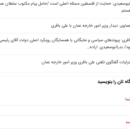
لبوسعیدی: حمایت از فلسطین مسئله اصلی است /حامل پیام مکتوب سلطان عم
ستم
صاویر: دیدار وزیر امور خارجه عمان با علی باقری
اقری: پیوندهای سیاسی و نخبگانی با همسایگان رویکرد اصلی دولت آقای رئیسی
ود/ بدرالبوسعیدی: اراده…
زئیات گفتگوی تلفنی علی باقری وزیر امور خارجه عمان
اه تان را بنویسید
ما
مه