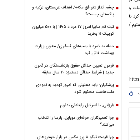
چشم انداز «توافق مکه»/ اهداف عربستان، ترکیه و
یات و
پاکستان چیست؟
رد تا
تیم./
ثبت نام سایپا امروز ۱۷ مرداد ۱۴۰۵ | با ۵۰۰ میلیون
کوییک S بخرید
حمله به لامرد با بمب‌های فسفری/ معاون وزارت
بهداشت فاش کرد
فرمول تعیین حداقل حقوق بازنشستگان در قانون
جدید | شرایط حداقل دستمزد ۲۰ سال سابقه
پزشکیان: باید ذهنیتی که امروز تهدید به نابودی
ملت‌هاست محکوم شود
د
بارزانی: با اسرائیل رابطه‌ای نداریم
چرا تعمیرکاران حرفه‌ای موبایل، بارسا را انتخاب
می‌کنند؟
چرا قیمت تیگو 8 پرو مکس در بازار خودروهای