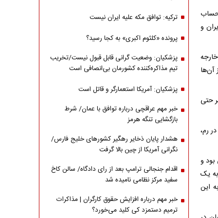
 حساب
ترکیه: توافق مکه علیه ایران نیست
ران و
پرونده «کلثوم اکبری» به کجا رسید؟
خارجه
پزشکیان: وضعیت گرانی قابل قبول نیست/تخریب
تیم مذاکره‌کننده کشورمان بی‌انصافی است
 آن‌ها
پزشکیان: آمریکا استعمارگر و قاتل است
ر حتی
خبر مهم عراقچی درباره توافق با عمان/ شرط
بازگشایی تنگه هرمز
در رم،
هشدار پایان ذخایر رهگیر کشورهای خلیج فارس/
نگرانی آمریکا از چین بالا گرفت
بود و
اقدام جنجالی ترامپ بعد از رای دادگاه/ سالن کاخ
به یک
سفید مرکز نظامی نامیده شد
ه این
خبر مهم درباره افزایش حقوق کارگران | مذاکرات
ترمیم دستمزد کی کلید می‌خورد؟
ان در