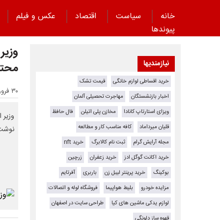
خانه
سیاست
اقتصاد
عکس و فیلم
پیوند‌ها
وزیر
نیازمندیها
محتم
خرید اقساطی لوازم خانگی
قیمت تشک
۳۰ فروردین ۱۴۰۴ - ۲۰:۲۷
اخبار بازنشستگان
مهاجرت تحصیلی آلمان
ویزای استارتاپ کانادا
مخازن پلی اتیلن
فال حافظ
وزیر 
قلیان میرداماد
کافه مناسب کار و مطالعه
نوشت:
مجله آرایش گرام
ثبت نام کالابرگ
خرید nft
خرید اکانت گوگل ادز
خرید زعفران
زرچین
بوکینگ
خرید پرینتر لیبل زن
باربری
آفرتایم
مزایده خودرو
بلیط هواپیما
فروشگاه لوله و اتصالات
لوازم یدکی ماشین های کیا
طراحی سایت در اصفهان
قهوه ساز دلونگی