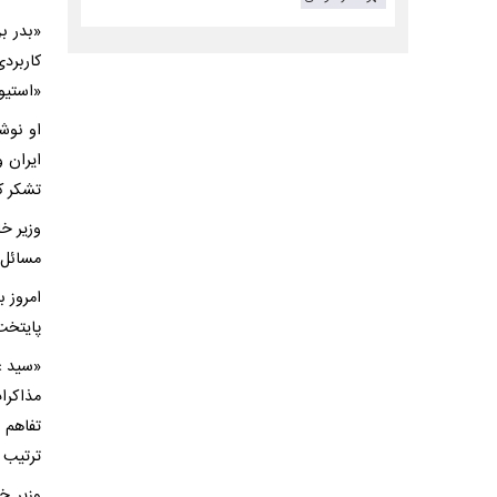
«بدر ب
کاربرد
«استیو 
او نوش
ایران و
تشکر ک
وزیر خ
مسائل غ
امروز ب
پایتخت 
«سید ع
مذاکرا
تفاهم 
ترتیب 
وزیر خ