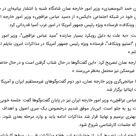
ن حمد البوسعیدی» وزیر امور خارجه عمان شامگاه شنبه با انتشار بیانیه‌ای در
ی خود در شبکه اجتماعی «ایکس» از «سید عباس عراقچی» وزیر امور خارجه ای
ویتکاف» فرستاده ویژه رئیس جمهور آمریکا در امور غرب آسیا قدردانی کرد.
ت: «به علت به دلیل رویکرد بسیار سازنده "سید عباس عراقچی"، وزیر امور 
 "استیو ویتکاف"، فرستاده ویژه رئیس جمهور آمریکا در مذاکرات امروز، مایلم از
نم.»
ارجه عمان تصریح کرد: «این گفت‌گوها در حال شتاب گرفتن است و در حال حاض
یرممکن نیز محتمل به‌نظر می‌رسند.»
ا میانجی‌گری وزیر خارجه عمان، دور دوم گفت‌وگوهای غیرمستقیم ایران و آمریکا 
ایتالیا برگزار شد.
باس عراقچی» وزیر امور خارجه ایران نیز در پایان گفت‌وگوها گفت: جلسه خوبی 
ت رو به جلو است. این‌بار موفق شدیم درخصوص یک سری اصول و اهداف 
بهتری برسیم و نهایتا قرار شد مذاکرات ادامه یابد و وارد مرحله بعدی شود، ب
که جلسات کارشناسی شروع شود.
ارجه ایران تصریح کرد: از چهارشنبه این هفته مذاکرات فنی در سطح کارشناس