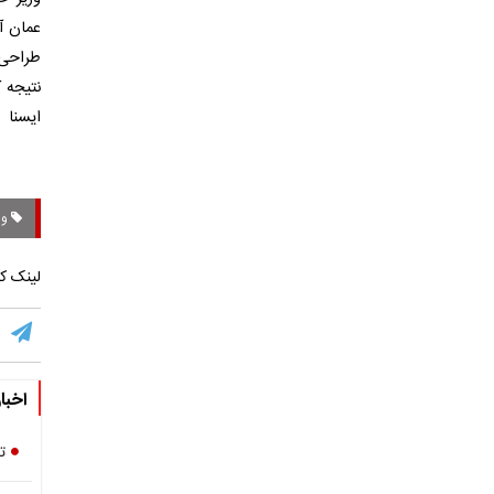
عمان آ
طراحی 
نتیجه 
ایسنا
وزی
لینک کو
اخبا
ت