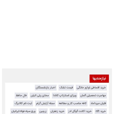
نیازمندیها
خرید اقساطی لوازم خانگی
قیمت تشک
اخبار بازنشستگان
مهاجرت تحصیلی آلمان
ویزای استارتاپ کانادا
مخازن پلی اتیلن
فال حافظ
قلیان میرداماد
کافه مناسب کار و مطالعه
مجله آرایش گرام
ثبت نام کالابرگ
خرید nft
خرید اکانت گوگل ادز
خرید زعفران
زرچین
ورق سیاه فولادایرانیان