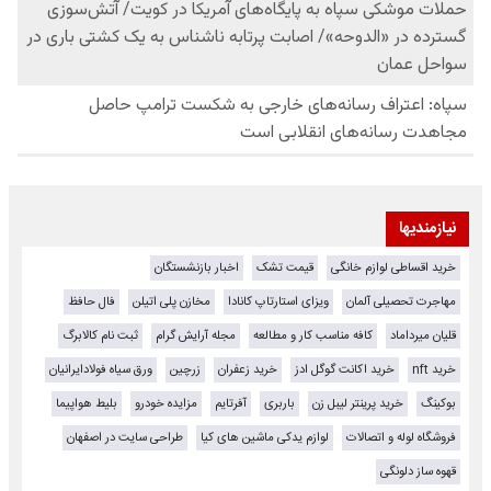
نیازمندیها
خرید اقساطی لوازم خانگی
قیمت تشک
اخبار بازنشستگان
مهاجرت تحصیلی آلمان
ویزای استارتاپ کانادا
مخازن پلی اتیلن
فال حافظ
قلیان میرداماد
کافه مناسب کار و مطالعه
مجله آرایش گرام
ثبت نام کالابرگ
خرید nft
خرید اکانت گوگل ادز
خرید زعفران
زرچین
ورق سیاه فولادایرانیان
بوکینگ
خرید پرینتر لیبل زن
باربری
آفرتایم
مزایده خودرو
بلیط هواپیما
فروشگاه لوله و اتصالات
لوازم یدکی ماشین های کیا
طراحی سایت در اصفهان
قهوه ساز دلونگی