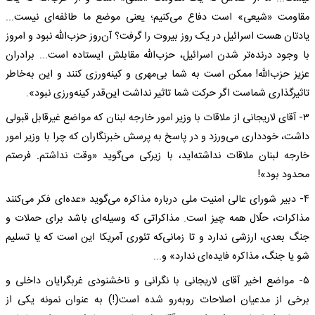
مقاومت «شیعی» است دفاع می‌کنیم؛ یعنی موضع ما طائفه‌ای نیست...
یادتان هست اسرائیل در یک روز بیروت را گرفت؟ آن‌روز حزب‌الله نبود و امروز
با وجود درنده‌تر شدن اسرائیل، حزب‌الله مقابلش ایستاده است... برادران
عزیز حزب‌الله! ممکن است به شما بی‌مهری و کینه‌ورزی کنند و این به‌خاطر
تاثیرگذاری شماست اگر حرکت شما تاثیر نداشت این‌قدر کینه‌ورزی نبود».
۳- آقای لاریجانی از ملاقات با وزیر امور خارجه لبنان که مواضع غیر‌قابل قبولی
داشت، خودداری می‌ورزد و در پاسخ به پرسش خبرنگاران که چرا با وزیر امور
خارجه لبنان ملاقات نداشته‌اید، با زیرکی می‌گوید «‌وقت نداشتم. فرصتم
محدود بود»!
۴- دبیر شورای عالی امنیت ملی در‌باره مذاکره می‌گوید «‌عده‌ای فکر می‌کنند
مذاکرات، حلّال همه چیز است. مذاکراتی که وسیله‌ای باشد برای حملات و
جنگ بعدی، ارزشی ندارد و تا زمانی‌که تئوری آمریکا این است که یا تسلیم
شو یا جنگ، مذاکره فایده‌ای ندارد‌» و‌...
۵- مواضع اخیر آقای لاریجانی با نگرانی و ناخشنودی غربگرایان داخلی و
برخی از مدعیان اصلاحات رو‌به‌رو شده است‌(!) به عنوان نمونه یکی از