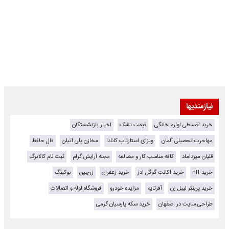
نیازمندیها
خرید اقساطی لوازم خانگی
قیمت تشک
اخبار بازنشستگان
مهاجرت تحصیلی آلمان
ویزای استارتاپ کانادا
مخازن پلی اتیلن
فال حافظ
قلیان میرداماد
کافه مناسب کار و مطالعه
مجله آرایش گرام
ثبت نام کالابرگ
خرید nft
خرید اکانت گوگل ادز
خرید زعفران
زرچین
بوکینگ
خرید پرینتر لیبل زن
آفرتایم
مزایده خودرو
فروشگاه لوله و اتصالات
طراحی سایت در اصفهان
خرید سکه پارسیان گرمی