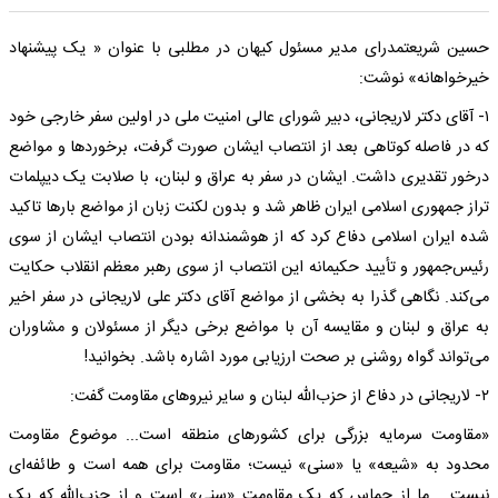
حسین شریعتمدرای مدیر مسئول کیهان در مطلبی با عنوان « یک پیشنهاد
خیرخواهانه» نوشت:
۱- آقای دکتر لاریجانی، دبیر شورای عالی امنیت ملی در اولین سفر خارجی خود
که در فاصله کوتاهی بعد از انتصاب ایشان صورت گرفت، برخوردها و مواضع
درخور تقدیری داشت. ایشان در سفر به عراق و لبنان، با صلابت یک دیپلمات
تراز جمهوری اسلامی ایران ظاهر شد و بدون لکنت زبان از مواضع بارها تاکید
شده ایران اسلامی دفاع کرد که از هوشمندانه بودن انتصاب ایشان از سوی
رئیس‌جمهور و تأیید حکیمانه این انتصاب از سوی رهبر معظم انقلاب حکایت
می‌کند. نگاهی گذرا به بخشی از مواضع آقای دکتر علی لاریجانی در سفر اخیر
به عراق و لبنان و مقایسه آن با مواضع برخی دیگر از مسئولان و مشاوران
می‌تواند گواه روشنی بر صحت ارزیابی مورد اشاره باشد. بخوانید!
۲- لاریجانی در دفاع از حزب‌الله لبنان و سایر نیروهای مقاومت گفت:
«مقاومت سرمایه بزرگی برای کشورهای منطقه است... موضوع مقاومت
محدود به «شیعه» یا «سنی» نیست؛ مقاومت برای همه است و طائفه‌ای
نیست... ما از حماس که یک مقاومت «سنی» است و از حزب‌الله که یک