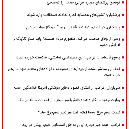
توضیح پزشکیان درباره چرایی حذف ارز ترجیحی
پزشکیان: کشورهای همسایه اجازه ندادند ضدنقلاب وارد شوند
پزشکیان: در ابتدای دولت با قطعی برق، آب و گاز مواجه بودیم
وقتی از وفاق صحبت می‌کنم، منظورم مردم هستند/ باید مبلغ کالابرگ را
افزایش دهیم
پاسخ قالیباف به ترامپ: این دیپلماسی نمایشی، شکست خورده است
لحظاتی منتشر نشده از دیدارهای صمیمانه خانواده‌های معظم شهدا با رهبر
شهید انقلاب
سی‌ان‌ان: ترامپ از افشای کمبود ذخایر موشکی آمریکا خشمگین است
روایت جدید و تکان‌دهنده دانش‌آموز مینابی از لحظات حمله موشکی
قیمت تخم مرغ رسما اعلام شد| هر کیلو تخم‌مرغ چند؟
ترامپ: همه چیز درباره ایران به طور استثنایی خوب پیش می‌رود