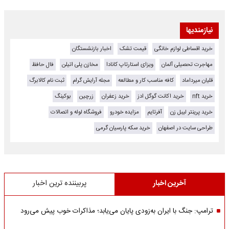
نیازمندیها
خرید اقساطی لوازم خانگی
قیمت تشک
اخبار بازنشستگان
مهاجرت تحصیلی آلمان
ویزای استارتاپ کانادا
مخازن پلی اتیلن
فال حافظ
قلیان میرداماد
کافه مناسب کار و مطالعه
مجله آرایش گرام
ثبت نام کالابرگ
خرید nft
خرید اکانت گوگل ادز
خرید زعفران
زرچین
بوکینگ
خرید پرینتر لیبل زن
آفرتایم
مزایده خودرو
فروشگاه لوله و اتصالات
طراحی سایت در اصفهان
خرید سکه پارسیان گرمی
آخرین اخبار
پربیننده ترین اخبار
ترامپ: جنگ با ایران به‌زودی پایان می‌یابد؛ مذاکرات خوب پیش می‌رود