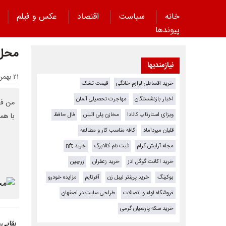
خانه
سیاست
اقتصاد
عکس و فیلم
پیوند‌ها
محل 
نیازمندیها
۲۱ بهمن ۱۴۰۴ - ۲۰:۳۳
خرید اقساطی لوازم خانگی
قیمت تشک
اخبار بازنشستگان
مهاجرت تحصیلی آلمان
من فک
ویزای استارتاپ کانادا
مخازن پلی اتیلن
فال حافظ
با هم
قلیان میرداماد
کافه مناسب کار و مطالعه
مجله آرایش گرام
ثبت نام کالابرگ
خرید nft
خرید اکانت گوگل ادز
خرید زعفران
زرچین
بوکینگ
خرید پرینتر لیبل زن
آفرتایم
مزایده خودرو
فروشگاه لوله و اتصالات
طراحی سایت در اصفهان
خرید سکه پارسیان گرمی
بقایی،