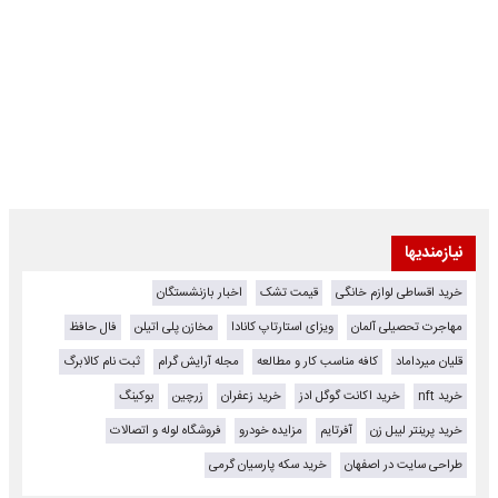
نیازمندیها
خرید اقساطی لوازم خانگی
قیمت تشک
اخبار بازنشستگان
مهاجرت تحصیلی آلمان
ویزای استارتاپ کانادا
مخازن پلی اتیلن
فال حافظ
قلیان میرداماد
کافه مناسب کار و مطالعه
مجله آرایش گرام
ثبت نام کالابرگ
خرید nft
خرید اکانت گوگل ادز
خرید زعفران
زرچین
بوکینگ
خرید پرینتر لیبل زن
آفرتایم
مزایده خودرو
فروشگاه لوله و اتصالات
طراحی سایت در اصفهان
خرید سکه پارسیان گرمی