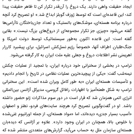
ایجاد حقیقت واهی دارند. یک دروغ را آن‌قدر تکرار کن تا ظاهر حقیقت پیدا
کند؛ این قاعده‌ای است که توسط ژوزف گوبلز ابداع شد.» او تصریح کرد آنچه
درباره برنامه هسته‌ای، موشک‌های بالستیک و تعداد جان‌باختگان ناآرامی‌ها
گفته می‌شود «چیزی جز تکرار مجموعه‌ای از دروغ‌های بزرگ نیست.» بقایی
گفته است: این قاعده اکنون به‌طور سیستماتیک توسط دولت ‎امریکا و
جنگ‌طلبان اطراف آنها، خصوصاً رژیم نسل‌کش اسرائیل، برای پیشبرد کارزار
اهریمنی نشر اطلاعات دروغ و جعلی علیه ملت ایران به کار گرفته می‌شود.
ترامپ در بخشی از سخنرانی خود درباره ایران، با تمجید از عملیات چکش
نیمه‌شب گفت: «یکی از پیچیده‌ترین عملیات نظامی در تاریخ را انجام دادیم»
و تأسیسات هسته‌ای ایران «به طور کامل ویران شده است». این سخنرانی
ترامپ به شکل طعنه‌آمیز با اظهارات رافائل گروسی، مدیرکل آژانس بین‌المللی
انرژی اتمی همزمان شد که قرار است در دور سوم مذاکرات ژنو حضور داشته
باشد. او در گفت‌وگویی تصریح کرد هرچند سایت‌های فردو، نطنز و اصفهان
«آسیب بسیار جدی» دیده‌اند، اما «مواد هسته‌ای، از جمله اورانیوم غنی‌شده
با خلوص بالا، همچنان در ایران وجود دارد». علاوه بر آژانس که دیده‌بان
هسته‌ای سازمان ملل به حساب می‌آید، گزارش‌های متعددی منتشر شده که