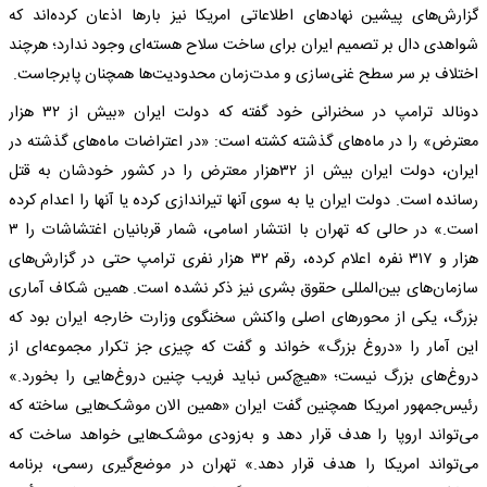
گزارش‌های پیشین نهاد‌های اطلاعاتی امریکا نیز بار‌ها اذعان کرده‌اند که
شواهدی دال بر تصمیم ایران برای ساخت سلاح هسته‌ای وجود ندارد؛ هرچند
اختلاف بر سر سطح غنی‌سازی و مدت‌زمان محدودیت‌ها همچنان پابرجاست.
دونالد ترامپ در سخنرانی خود گفته که دولت ایران «بیش از ۳۲ هزار
معترض» را در ماه‌های گذشته کشته است: «در اعتراضات ماه‌های گذشته در
ایران، دولت ایران بیش از ۳۲هزار معترض را در کشور خودشان به قتل
رسانده است. دولت ایران یا به سوی آنها تیراندازی کرده یا آنها را اعدام کرده
است.» در حالی که تهران با انتشار اسامی، شمار قربانیان اغتشاشات را ۳
هزار و ۳۱۷ نفره اعلام کرده، رقم ۳۲ هزار نفری ترامپ حتی در گزارش‌های
سازمان‌های بین‌المللی حقوق بشری نیز ذکر نشده است. همین شکاف آماری
بزرگ، یکی از محور‌های اصلی واکنش سخنگوی وزارت خارجه ایران بود که
این آمار را «دروغ بزرگ» خواند و گفت که چیزی جز تکرار مجموعه‌ای از
دروغ‌های بزرگ نیست؛ «هیچ‌کس نباید فریب چنین دروغ‌هایی را بخورد.»
رئیس‌جمهور امریکا همچنین گفت ایران «همین الان موشک‌هایی ساخته که
می‌تواند اروپا را هدف قرار دهد و به‌زودی موشک‌هایی خواهد ساخت که
می‌تواند امریکا را هدف قرار دهد.» تهران در موضع‌گیری رسمی، برنامه