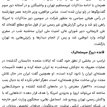
همزمان با ادامه مذاکرات غیرمستقیم تهران و واشینگتن و در آستانه دور سوم
گفت‌و‌گو‌ها در ژنو بیان شده است. عباس عراقچی، وزیر خارجه عصر چهارشنبه
در رأس هیئتی سیاسی به منظور شرکت در سومین دور مذاکرات با امریکا
راهی ژنو شد و برخی گزارش‌های غیر رسمی نیز از قول منابع مطلع گفته‌اند که
علی لاریجانی، دبیر شورای عالی امنیت ملی ایران سه‌شنبه شب در سفری
کوتاه، وارد ابوظبی شد و پس از انجام دیدار‌ها و رایزنی‌هایی به تهران
بازگشت.
قاعده دروغ سیستماتیک
ترامپ در بخشی از نطق خود گفت که ایالات متحده «تابستان گذشته» در
عملیات معروف به «چکش نیمه‌شب» به ایران حمله کرده و «همه تأسیسات
هسته‌ای ایران را نابود کرده است». او همچنین گفت ایران «در حال تلاش
مجدد برای ساخت سلاح هسته‌ای» است، «هرگز اعلام نکرده که به دنبال بمب
نیست»، «۳۲هزار معترض را در ماه‌های گذشته کشته» و «موشک‌هایی
ساخته که می‌تواند اروپا و به‌زودی امریکا را هدف قرار دهد»؛ ادعا‌هایی که با
واکنش رسمی تهران روبه‌رو شد. اسماعیل بقایی، سخنگوی وزارت امور خارجه
در شبکه اجتماعی ایکس نوشت: «دروغگویان حرفه‌ای تخصص ویژه‌ای در