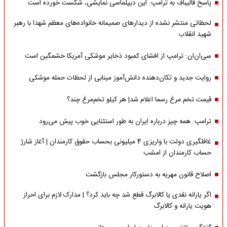
پاسخ قالیباف به ترامپ: این دیپلماسی نمایشی، شکست خورده است
لحظاتی منتشر نشده از دیدارهای صمیمانه خانواده‌های معظم شهدا با رهبر
شهید انقلاب
سی‌ان‌ان: ترامپ از افشای کمبود ذخایر موشکی آمریکا خشمگین است
روایت جدید و تکان‌دهنده دانش‌آموز مینابی از لحظات حمله موشکی
قیمت تخم مرغ رسما اعلام شد| هر کیلو تخم‌مرغ چند؟
ترامپ: همه چیز درباره ایران به طور استثنایی خوب پیش می‌رود
غافلگیری دولت با واریزی 4 میلیونی بحساب حقوق کارمندان | آغاز شارژ
حساب کارمندان از امشب
اصلاح قانون مهریه به دستورکار مجلس بازگشت
اگر یارانه نقدی یا کالابرگ قطع شد چه باید کرد؟ | مدارک لازم برای احراز
هویت یارانه و کالابرگ