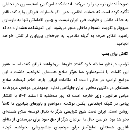
صریحاً ادعای ترامپ را رد می‌کند. اندیشکده امریکایی استیمسون در تحلیلی
تأکید کرده است که حملات نظامی، حتی اگر خسارات فیزیکی وارد کند، قادر
به حذف دانش و ظرفیت فنی ایران نیست و چنین اقداماتی تنها به بازسازی
سریع‌تر و تقویت انسجام داخلی منجر می‌شود. این اندیشکده هشدار داده که
راهبرد اتکای صرف به گزینه نظامی، به چرخه‌ای بی‌پایان از تنش خواهد
انجامید.
تلاش برای بمب
ترامپ در نطق سالانه خود گفت: «آن‌ها می‌خواهند توافق کنند، اما ما هنوز
این کلمات را نشنیده‌ایم: «ما هرگز سلاح هسته‌ای نخواهیم داشت.» این
موضع ترامپ در حالی است که مقامات ایرانی بار‌ها اعلام کرده‌اند سلاح
هسته‌ای در دکترین دفاعی ایران جایگاهی ندارد. جدید‌ترین موضع، مربوط به
عباس عراقچی، وزیر خارجه است که روز سه‌شنبه ۵ اسفند ۱۴۰۴ با انتشار
پیامی در شبکه اجتماعی ایکس نوشت: «مواضع و باور‌های بنیادین ما کاملاً
روشن است. ایران تحت هیچ شرایطی هرگز به دنبال توسعه سلاح هسته‌ای
نخواهد بود. در عین حال ما ایرانیان هرگز از حق خود برای بهره‌مندی از منافع
فناوری هسته‌ای صلح‌آمیز برای مردم‌مان چشم‌پوشی نخواهیم کرد.»