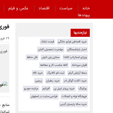
خانه
سیاست
اقتصاد
عکس و فیلم
پیوند‌ها
فوری 
نیازمندیها
۲۹ فروردین ۱۴۰۵ - ۱۶:۲۳
خرید اقساطی لوازم خانگی
قیمت تشک
اخبار بازنشستگان
مهاجرت تحصیلی آلمان
فوری خ
ویزای استارتاپ کانادا
مخازن پلی اتیلن
فال حافظ
قلیان میرداماد
کافه مناسب کار و مطالعه
مجله آرایش گرام
ثبت نام کالابرگ
خرید nft
خرید اکانت گوگل ادز
خرید زعفران
زرچین
بوکینگ
خرید پرینتر لیبل زن
آفرتایم
مزایده خودرو
فروشگاه لوله و اتصالات
طراحی سایت در اصفهان
خرید سکه پارسیان گرمی
منابع 
تیراندا