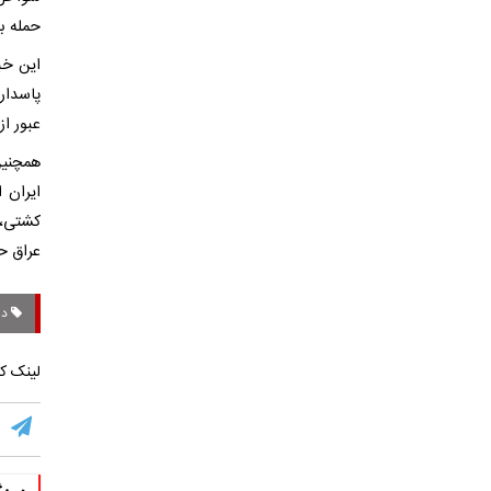
حمله ب
این خب
پاسدار
عبور از
همچنین
ایران 
کشتی، 
عراق ح
درگ
لینک کو