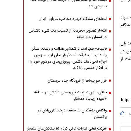
قیمت طلا و سکه امروز ۱۷ مرداد ۱۴۰۵ | قیمت طلا
صعودی شد
 سپاه
ادعاهای سنتکام درباره محاصره دریایی ایران
هنگام
انتشار تصاویر محرمانه از تعقیب یک شیء ناشناس
در آسمان خاورمیانه
داران
قالیباف: قلم، امتداد شمشیر عدالت و رسانه، سنگر
ین دو
پاسداری از حقیقت است/ فرزندان این سرزمین
فت از
اجازه نمی‌دهند دشمن، پیروزی‌های موهوم خود را
بر افکار عمومی بنا کند
فرار هواپیماها از فرودگاه جده عربستان
خنثی‌سازی عملیات تروریستی داعش در منطقه
«سیده زینب» دمشق
واکنش پزشکیان به حاشیه درخت‌کاری‌اش در
د
پاکستان
شرکت نفتی امارات فاش کرد/ ۱۵ نفتکش‌مان منفجر