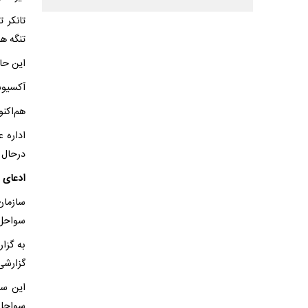
تانکر 
تنگه هر
این حا
آکسیوس
هم‌اکنو
اداره 
درحال 
ادعای 
سازمان
سواحل 
به گزا
گزارشی درباره حادثه 
این سا
سواحل 