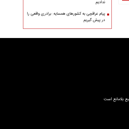
ندادیم
پیام عراقچی به کشورهای همسایه: برادری واقعی را
در پیش گیریم
بع بلامانع است