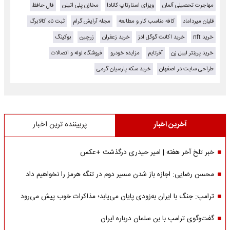
مهاجرت تحصیلی آلمان
ویزای استارتاپ کانادا
مخازن پلی اتیلن
فال حافظ
قلیان میرداماد
کافه مناسب کار و مطالعه
مجله آرایش گرام
ثبت نام کالابرگ
خرید nft
خرید اکانت گوگل ادز
خرید زعفران
زرچین
بوکینگ
خرید پرینتر لیبل زن
آفرتایم
مزایده خودرو
فروشگاه لوله و اتصالات
طراحی سایت در اصفهان
خرید سکه پارسیان گرمی
آخرین اخبار
پربیننده ترین اخبار
خبر تلخ آخر هفته | امیر حیدری درگذشت +عکس
محسن رضایی: اجازه باز شدن مسیر دوم در تنگه هرمز را نخواهیم داد
ترامپ: جنگ با ایران به‌زودی پایان می‌یابد؛ مذاکرات خوب پیش می‌رود
گفت‌وگوی ترامپ با بن سلمان درباره ایران