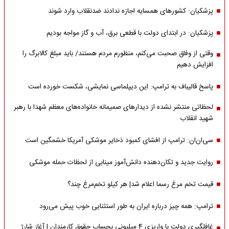
پزشکیان: کشورهای همسایه اجازه ندادند ضدنقلاب وارد شوند
پزشکیان: در ابتدای دولت با قطعی برق، آب و گاز مواجه بودیم
وقتی از وفاق صحبت می‌کنم، منظورم مردم هستند/ باید مبلغ کالابرگ را
افزایش دهیم
پاسخ قالیباف به ترامپ: این دیپلماسی نمایشی، شکست خورده است
لحظاتی منتشر نشده از دیدارهای صمیمانه خانواده‌های معظم شهدا با رهبر
شهید انقلاب
سی‌ان‌ان: ترامپ از افشای کمبود ذخایر موشکی آمریکا خشمگین است
روایت جدید و تکان‌دهنده دانش‌آموز مینابی از لحظات حمله موشکی
قیمت تخم مرغ رسما اعلام شد| هر کیلو تخم‌مرغ چند؟
ترامپ: همه چیز درباره ایران به طور استثنایی خوب پیش می‌رود
غافلگیری دولت با واریزی 4 میلیونی بحساب حقوق کارمندان | آغاز شارژ