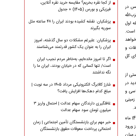
از کجا نقره بخریم؟ مقایسه خرید نقره آنلاین،
با تأخیر 10روزه، آتش‌بس در
فیزیکی و بورس (1405) + جدول
‌الله
پزشکیان: نقشه کشیده بودند ایران را ۴۸ ساعته مثل
ه اول
سوریه بگیرند
است.
خواهد
پزشکیان: علیرغم مشکلات دو سال گذشته، امروز
ایران را به عنوان یک کشور قدرتمند می‌شناسند
ظات و
ای کل
اگر تا امروز مانده‌ایم، به‌خاطر مردم نجیب ایران
است/ تنها کسانی که در خیابان بودند، ایران ما را
نگه نداشتند
تی از
دید در
شارژ کالابرگ الکترونیکی مرداد ۱۴۰۵ در سه نوبت |
اسی و
مبلغ کدام دهک‌ها افزایش یافت؟
زمینی
غافلگیری دارندگان سهام عدالت | احتمال واریز ۳
.
میلیون تومان سود سهام عدالت
با شروع جنگ رمضان و ورود شرافتمندانه حزب‌الله در حمایت از ایران، علی‌رغم حدود 14 ماه
خبر مهم برای بازنشستگان تأمین اجتماعی | زمان
 ورود
احتمالی پرداخت معوقات حقوق بازنشستگان
 میان