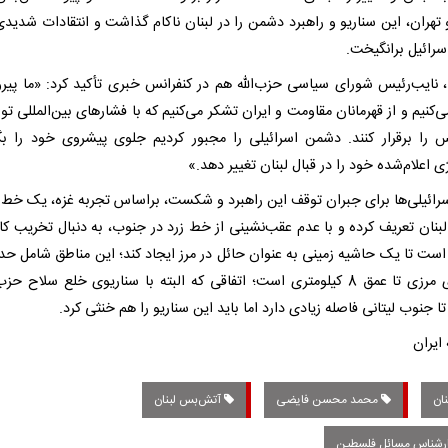
 تهران، این سناریو و راهبرد دشمن را در لبنان ناکام گذاشت و انتقادات شدیدی 
سرائیل برانگیخت.
 نایب‌رئیس شورای سیاسی حزب‌الله هم در کنفرانس خبری‌ تأکید کرد: «ما پیرو
ی‌کنیم و از قهرمانان مقاومت و ایران تشکر می‌کنیم که با فشارهای بین‌المللی تو
 را برقرار کنند. دشمن اسرائیلی را مجبور کردیم جلوی پیشروی خود را بگ
ی اعلام‌شده خود را در قبال لبنان تغییر دهد.»
اسرائیلی‌ها برای جبران توقف این راهبرد و شکست، براساس تجربه غزه، یک خط ز
بنان تعریف کرده و با عدم عقب‌نشینی از خط زرد در جنوب، به دنبال تخریب کا
روستای مرزی تا عمق 8 کیلومتری است؛ اتفاقی که البته با سناریوی خلع سلاح حزب
ا جنوب لیتانی فاصله زیادی دارد اما باید این سناریو را هم خنثی کرد.
 ایران
ان
محمد محسن فایضی
آتش‌بس لبنان
رشناس مسائل فلسطین