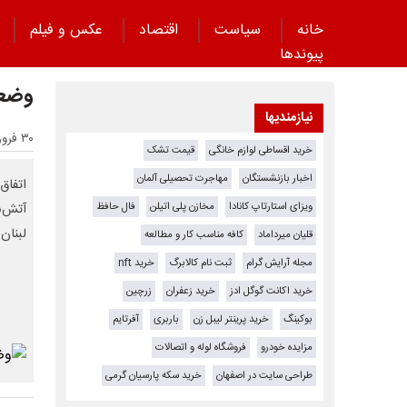
خانه
سیاست
اقتصاد
عکس و فیلم
پیوند‌ها
وضعی
نیازمندیها
۳۰ فروردین ۱۴۰۵ - ۱۰:۲۶
خرید اقساطی لوازم خانگی
قیمت تشک
اخبار بازنشستگان
مهاجرت تحصیلی آلمان
اتفاق
ویزای استارتاپ کانادا
مخازن پلی اتیلن
فال حافظ
لبنان 
قلیان میرداماد
کافه مناسب کار و مطالعه
مجله آرایش گرام
ثبت نام کالابرگ
خرید nft
خرید اکانت گوگل ادز
خرید زعفران
زرچین
بوکینگ
خرید پرینتر لیبل زن
باربری
آفرتایم
مزایده خودرو
فروشگاه لوله و اتصالات
طراحی سایت در اصفهان
خرید سکه پارسیان گرمی