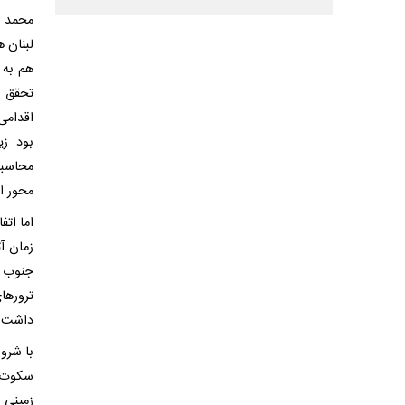
لبنان 
هم به 
تحقق 
اقدامی
بود. ز
محاسبا
محور ا
اما اتف
جنوب ل
ترورهای
داشت ک
سکوت و
زمینی 