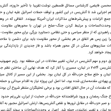
محمد محسن فایضی کارشناس مسائل فلسطین نوشت:تقریبا 
هم اجرایی شد تا آتش‌بس در این کشور و توقف حملات اسرائیل علیه لبنان و حزب
جمع الزامات و پیش‌شرط‌های مذاکرات ایران-آمریکا بپیوندد. اتفاقی که در وهل
وحدت‌الساحات و مرتبط کردن جنگ-صلح در تهران با محورهای مقاومت 
 راهبردی که از منظر سیاسی و حتی نظامی دستاورد بزرگی برای محور مقاومت 
یرا زین پس هر اتفاق در هر بخشی از محور مقاومت باید برای دشمن با ملاح
ت سناریوهای ممکن در کل محور همراه باشد و فاز جدیدی از بازدارندگی بر
یجاد خواهد کرد.
اق دوم و مهم آتش‌بس در لبنان، تغییر معادلات در این منطقه بود. رژیم صهیونیس
زمان آتش‌بس 2024 در لبنان، مسیری را آغاز کرد که هدف نهایی آن ساختن نظم ج
بنان و خلع سلاح حزب‌الله در کل لبنان بود. بخشی از این مسیر از کانال سی
 پهپادی مقدمه‌سازی شده بود، اما اصل این پروژه نیاز به اقدام میدانی و حمله 
ه مقدمات آن در حال اتفاق افتادن بود و برخی تحلیلگران منتظر شروع آن بودند
 صبر حزب‌الله در مقابل ترورها و نقض آتش‌بس‌ها، ارتش اسرائیل مجبور به آغاز
به لبنان و تغییر زمانبندی حمله شد. اصرار بر وحدت‌الساحات و پیوند آتش‌بس