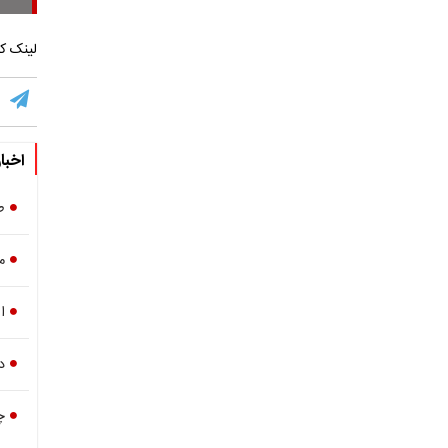
لینک کو
اخبا
ط
ما
ا
د
چ