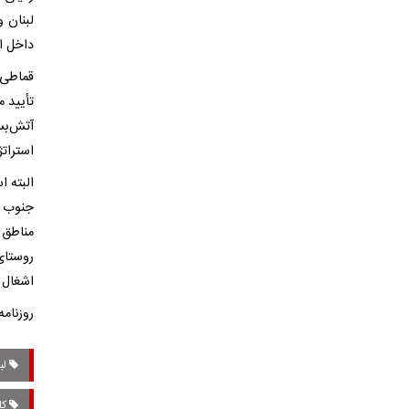
لبنان و
داخل ا
قماطی،
تأیید م
آتش‌بس
استراتژ
البته 
جنوب ل
اشغال ت
روزنامه
لبن
کا