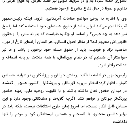
کشوری حمله نکرده‌ایم و در شرایط کنونی نیز قصد تعرض به هیچ طرفی را
نداریم و صرفا در حال دفاع مشروع از خود هستیم.
وی با اشاره به برخی مواضع مقامات آمریکایی، افزود: اینکه رئیس‌جمهور
آمریکا اعلام می‌کند ایران نباید از حقوق هسته‌ای خود استفاده کند اما پاسخ
نمی‌دهد به چه جرمی؟ و اساسا او چکاره دنیاست که بتواند ملتی را از حقوق
قانونی‌اش محروم کند؟ از منظر اصول انسانی، هر انسان آزاده‌ای فارغ از دین،
مذهب، نژاد و قومیت، باید از حقوق مسلم خود برخوردار باشد و ما نیز
خواستار آن هستیم که در نظام بین‌الملل، با همه ملت‌ها بر پایه انصاف و
عدالت رفتار شود.
رئیس‌جمهور در ادامه با تأکید بر نقش جوانان و ورزشکاران در شرایط حساس
کنونی، اظهار کرد: انتظار می‌رود قهرمانان و ورزشکاران کشور، همچون گذشته
در میدان حضور فعال داشته باشند و با تقویت روحیه ملی، زمینه حضور
پررنگ‌تر جوانان را فراهم کنند. اگرچه گلایه‌ها و مشکلاتی وجود دارد و این
مسایل قابل انکار نیست، اما امروز زمان طرح اختلافات نیست؛ بلکه باید در
برابر دشمن متجاوز، با انسجام و همدلی ایستادگی کرد و مردم را تنها
نگذاشت.