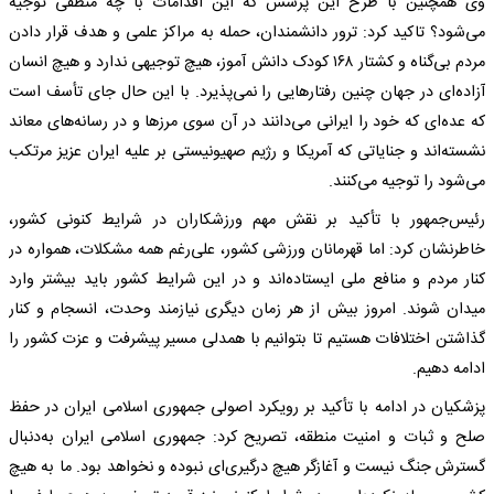
وی همچنین با طرح این پرسش که این اقدامات با چه منطقی توجیه
می‌شود؟ تاکید کرد: ترور دانشمندان، حمله به مراکز علمی و هدف قرار دادن
مردم بی‌گناه و کشتار ۱۶۸ کودک دانش آموز، هیچ توجیهی ندارد و هیچ انسان
آزاده‌ای در جهان چنین رفتارهایی را نمی‌پذیرد. با این حال جای تأسف است
که عده‌ای که خود را ایرانی می‌دانند در آن سوی مرزها و در رسانه‌های معاند
نشسته‌اند و جنایاتی که آمریکا و رژیم صهیونیستی بر علیه ایران عزیز مرتکب
می‌شود را توجیه می‌کنند.
رئیس‌جمهور با تأکید بر نقش مهم ورزشکاران در شرایط کنونی کشور،
خاطرنشان کرد: اما قهرمانان ورزشی کشور، علی‌رغم همه مشکلات، همواره در
کنار مردم و منافع ملی ایستاده‌اند و در این شرایط کشور باید بیشتر وارد
میدان شوند. امروز بیش از هر زمان دیگری نیازمند وحدت، انسجام و کنار
گذاشتن اختلافات هستیم تا بتوانیم با همدلی مسیر پیشرفت و عزت کشور را
ادامه دهیم.
پزشکیان در ادامه با تأکید بر رویکرد اصولی جمهوری اسلامی ایران در حفظ
صلح و ثبات و امنیت منطقه، تصریح کرد: جمهوری اسلامی ایران به‌دنبال
گسترش جنگ نیست و آغازگر هیچ درگیری‌ای نبوده و نخواهد بود. ما به هیچ