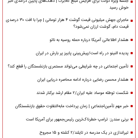
جلسه ویژه دولت برای افزایش مبلغ کالابرگ | دهک‌های پایین درآمدی خبر
خوش رسید
ماجرای جهش میلیونی قیمت گوشت ۴ هزار تومانی | چرا با افت ۳۰ درصدی
قیمت دام، گوشت ارزان نمی‌شود؟
هشدار اطلاعاتی آمریکا درباره حمله روسیه به ناتو
پدیده النینو در راه است/پیش‌بینی پاییز پر بارش در ایران
تأمین اجتماعی در چه شرایطی می‌تواند مستمری بازنشستگان را قطع کند؟
هشدار محسن رضایی درباره ادامه محاصره دریایی ایران
شکست توطئه موساد علیه ایران/۲ مقام‌ ارشد برکنار شدند
خبر مهم تأمین‌اجتماعی | زمان پرداخت مابه‌التفاوت حقوق بازنشستگان
برنی سندرز: ترامپ خطرناک‌ترین رئیس‌جمهور برای آمریکا است
تیراندازی در یک مدرسه در تایلند/۲ کشته و ۱۵ مجروح