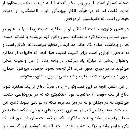
صحنه استوار است. از پیروزی سخن گفت، اما نه در قالب نابودی مطلق؛ از
قدرت گفت، اما نه در هیأت انکار پیچیدگی. این، فاصله‌گیری از ادبیات
هیجانی است، نه عقب‌نشینی از موضع.
در همین چارچوب است که تلقی او از مذاکره اهمیت پیدا می‌کند. هنوز در
سپهر سیاسی ما، مذاکره یا به‌مثابه امتیاز دادن فهم می‌شود یا نشانه اعتماد.
هر دو برداشت، ساده‌انگارانه‌اند. مذاکره، در منطق سیاست، نه اخلاقی است و
نه عاطفی؛ ابزاری است برای تثبیت نسبت قوا. آنجا که قالیباف از مذاکره
به‌عنوان روشی از مبارزه یاد می‌کند، در واقع دارد از این واقعیت سخن
می‌گوید که در جهان امروز، قدرت اگر ترجمه نشود، فرسوده می‌شود. میدان،
بدون دیپلماسی، حافظه ندارد؛ و دیپلماسی، بدون میدان، پشتوانه.
از این منظر، آنچه در این گفت‌وگو رخ داد، صرفاً دفاع از یک عملکرد نبود؛
دفاع از یک «فهم» از حاکمیت بود. حتکمیتی که نه در بوروکراسی خلاصه
می‌شود، نه در میدان و نه در میز مذاکره؛ بلکه در توانایی پیوند دادن این
ساحت‌ها معنا پیدا می‌کند. در بسیاری از تجربه‌های تاریخی، شکست‌ها نه در
میدان رقم خورده‌اند و نه در مذاکره، بلکه در گسست میان این دو. آنجا که
یکی جلوتر رفته و دیگری عقب مانده است. قالیباف کوشید این گسست را