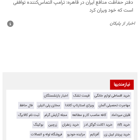
نیازمندیها
خرید اقساطی لوازم خانگی
قیمت تشک
اخبار بازنشستگان
مهاجرت تحصیلی آلمان
ویزای استارتاپ کانادا
مخازن پلی اتیلن
فال حافظ
قلیان میرداماد
کافه مناسب کار و مطالعه
مجله آرایش گرام
ثبت نام کالابرگ
خرید nft
خرید اکانت گوگل ادز
خرید زعفران
زرچین
بوکینگ
خرید پرینتر لیبل زن
آفرتایم
مزایده خودرو
فروشگاه لوله و اتصالات