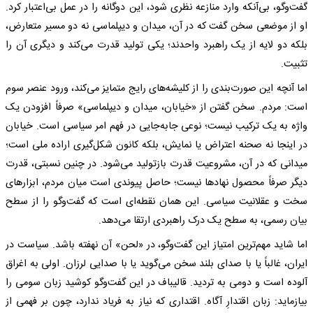
گفت‌وگو، بی‌آنکه وارد منازعه نظری شود، این دوگانه را در عمل بی‌اعتبار کرد.
او از موضعی سخن گفت که در آن، میدان و دیپلماسی نه دو مسیر متعارض،
بلکه دو لایه از یک راهبرد واحدند؛ یکی تولید قدرت می‌کند و دیگری آن را
تثبیت.
اما آنچه این صورت‌بندی را از کلیشه‌های رایج متمایز می‌کند، ورود عنصر سوم
است: مردم. سخن گفتن از «خیابان، میدان و دیپلماسی» صرفاً افزودن یک
واژه به یک ترکیب نیست؛ نوعی جابه‌جایی در فهم امر سیاسی است. خیابان
در اینجا نه صحنه اعتراض یا نمایش، بلکه کانون شکل‌گیری اراده ملی است؛
میدانی که در آن، مشروعیت قدرت بازتولید می‌شود. در چنین نسبتی، قدرت
دیگر صرفاً محصول نهادها نیست؛ حاصل پیوندی است میان مردم، ابزارهای
سخت و عقلانیت سیاسی. این همان نقطه‌ای است که گفت‌وگو را از سطح
بیان رسمی، به سطح یک درک راهبردی ارتقا می‌دهد.
اما شاید مهم‌ترین امتیاز این گفت‌وگو، در «لحن» آن نهفته باشد. سیاست در
ایران، غالباً یا با صدای بلند سخن می‌گوید یا با صدایی لرزان. اولی به اغراق
آلوده است و دومی به تردید. قالیباف در این گفت‌وگو کوشید زبان سومی را
بیازماید: زبان اقتدارِ آگاه. اقتداری که نیاز به فریاد ندارد، چون بر فهمی از