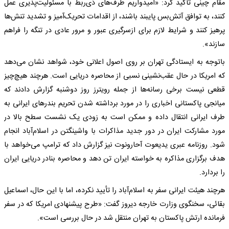
مقام چینی تأکید کرد: «امیدواریم طرف‌های ذی‌ربط با مسئولیت‌پذیری عمل
کنند، به توافق آتش‌بس پایبند باشند، از اقدامات تحریک‌آمیز و تشدید تنش‌ها
پرهیز کنند و شرایط لازم برای ازسرگیری عبور و مرور عادی در تنگه را فراهم
سازند».
باتوجه به ایستادگی تهران بر روی اصول اعلانی خود، شواهد نشان می‌دهد
که امریکا در حال عقب‌نشینی نسبی از محاصره دریایی است. هرچند هیچ‌چیز
قطعی نیست برخی رسانه‌ها از جمله رویترز روز دوشنبه گزارش دادند که
میانجی پاکستانی اخباری را در مورد برداشته شدن تحریم بندر‌های ایرانی به
طرف ایرانی انتقال داده و ممکن است به زودی یک نشست سطح بالا در
مورد مشارکت ایران در دور جدید مذاکرات با واشینگتن در اسلام‌آباد انجام
شود. روزنامه عبری یدیعوت آحارونوت نیز گزارش داد که ترامپ می‌خواهد با
هدف برگزاری مذاکره به خواسته ایران تن دهد و محاصره بنادر دریایی ایران
را بردارد.
هرچند هیئت ایرانی سفر به اسلام‌آباد را تأیید نکرده، اما با این حال، اسماعیل
بقائی، سخنگوی وزارت خارجه دیروز گفت: «طرح پیشنهادی امریکا که در سفر
فرمانده ارتش پاکستان به تهران منتقل شد در حال بررسی است».