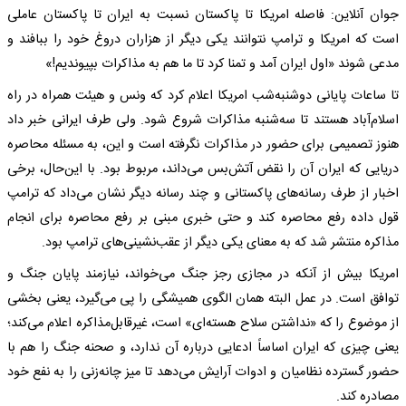
جوان آنلاین: فاصله امریکا تا پاکستان نسبت به ایران تا پاکستان عاملی
است که امریکا و ترامپ نتوانند یکی دیگر از هزاران دروغ خود را ببافند و
مدعی شوند «اول ایران آمد و تمنا کرد تا ما هم به مذاکرات بپیوندیم!»
تا ساعات پایانی دوشنبه‌شب امریکا اعلام کرد که ونس و هیئت همراه در راه
اسلام‌آباد هستند تا سه‌شنبه مذاکرات شروع شود. ولی طرف ایرانی خبر داد
هنوز تصمیمی برای حضور در مذاکرات نگرفته است و این، به مسئله محاصره
دریایی که ایران آن را نقض آتش‌بس می‌داند، مربوط بود. با این‌حال، برخی
اخبار از طرف رسانه‌های پاکستانی و چند رسانه دیگر نشان می‌داد که ترامپ
قول داده رفع محاصره کند و حتی خبری مبنی بر رفع محاصره برای انجام
مذاکره منتشر شد که به معنای یکی دیگر از عقب‌نشینی‌های ترامپ بود.
امریکا بیش از آنکه در مجازی رجز جنگ می‌خواند، نیازمند پایان جنگ و
توافق است. در عمل البته همان الگوی همیشگی را پی می‌گیرد، یعنی بخشی
از موضوع را که «نداشتن سلاح هسته‌ای» است، غیرقابل‌مذاکره اعلام می‌کند؛
یعنی چیزی که ایران اساساً ادعایی درباره آن ندارد، و صحنه جنگ را هم با
حضور گسترده نظامیان و ادوات آرایش می‌دهد تا میز چانه‌زنی را به نفع خود
مصادره کند.