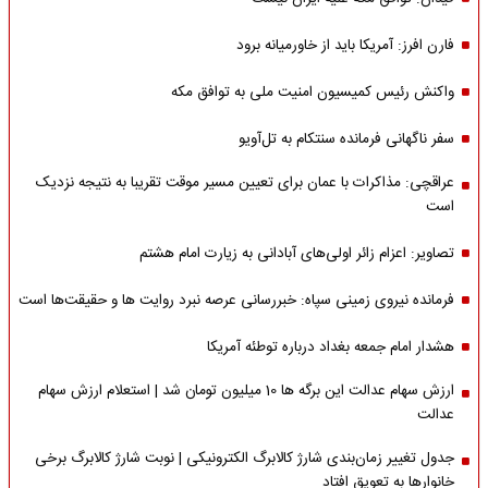
فارن افرز: آمریکا باید از خاورمیانه برود
واکنش رئیس کمیسیون امنیت ملی به توافق مکه
سفر ناگهانی فرمانده سنتکام به تل‌آویو
عراقچی: مذاکرات با عمان برای تعیین مسیر موقت تقریبا به نتیجه نزدیک
است
تصاویر: اعزام زائر اولی‌های آبادانی به زیارت امام هشتم
فرمانده نیروی زمینی سپاه: خبررسانی عرصه نبرد روایت ها و حقیقت‌ها است
هشدار امام جمعه بغداد درباره توطئه آمریکا
ارزش سهام عدالت این برگه ها 10 میلیون تومان شد | استعلام ارزش سهام
عدالت
جدول تغییر زمان‌بندی شارژ کالابرگ الکترونیکی | نوبت شارژ کالابرگ برخی
خانوارها به تعویق افتاد