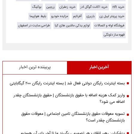
خرید nft
خرید اکانت گوگل ادز
خرید زعفران
زرچین
بوکینگ
خرید پرینتر لیبل زن
باربری
آفرتایم
مزایده خودرو
بلیط هواپیما
فروشگاه لوله و اتصالات
لوازم یدکی ماشین های کیا
طراحی سایت در اصفهان
قهوه ساز دلونگی
آخرین اخبار
پربیننده ترین اخبار
بسته اینترنت رایگان دولتی فعال شد | بسته اینترنت رایگان ۲۰۰ گیگابایتی
واریز کمک هزینه اضافه با حقوق بازنشستگان | حقوق بازنشستگان چقدر
اضافه می شود؟
تسویه معوقات حقوق بازنشستگان تامین اجتماعی | معوقات حقوق
بازنشستگان چقدر است؟
پزشکیان: رهبر انقلاب هر تصمیمی بگیرند ما تا آخر پای آن هستیم