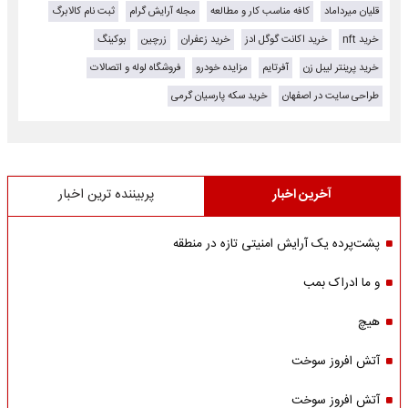
قلیان میرداماد
کافه مناسب کار و مطالعه
مجله آرایش گرام
ثبت نام کالابرگ
خرید nft
خرید اکانت گوگل ادز
خرید زعفران
زرچین
بوکینگ
خرید پرینتر لیبل زن
آفرتایم
مزایده خودرو
فروشگاه لوله و اتصالات
طراحی سایت در اصفهان
خرید سکه پارسیان گرمی
آخرین اخبار
پربیننده ترین اخبار
پشت‌پرده یک آرایش امنیتی تازه در منطقه
و ما ادراک بمب
هیچ
آتش افروز سوخت
آتش افروز سوخت