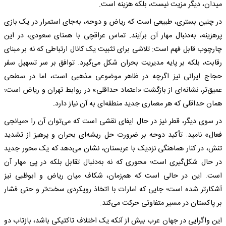
میدان، دیگر مزیت نیست، بلکه هزینه است.
در چنین بستری، طبیعی است که ریاض و دوحه، به‌جای استمرار در یک بازی
پرهزینه، به‌دنبال مهار آن برآیند. تماس عراقچی با همتای سعودی، در این
چارچوب قابل فهم است: تلاشی برای تثبیت یک کانال ارتباطی که نه بر مبنای
رقابت، بلکه بر پایه مدیریت بحران شکل می‌گیرد. توافق بر سر تسهیل سفر
حجاج ایرانی نیز اگرچه در ظاهر موضوعی مذهبی است، اما در سطحی
عمیق‌تر، نشانه‌ای از بازگشت «اعتماد حداقلی» در روابط تهران و ریاض است؛
همان حداقلی که هر معماری جدید منطقه‌ای به آن نیاز دارد.
در سوی دیگر، قطر نیز در حال ایفای نقشی است که می‌توان آن را «میانجی
فعال» نامید. تأکید دوحه بر ضرورت حل ریشه‌ای بحران و پرهیز از تشدید
تنش، در کنار هماهنگی نزدیک با عربستان، نشان می‌دهد که یک محور جدید
در حال شکل‌گیری است؛ محوری که نه به‌دنبال تقابل بلکه در پی مهار آن
است. این در حالی است که هم‌زمان، شکاف میان ریاض و ابوظبی نیز
آشکارتر شده است؛ جایی که امارات با اتخاذ رویکردی سخت‌تر و حتی فشار
بر پاکستان در مسیر متفاوتی حرکت می‌کند.
این واگرایی در جهان عرب بیش از آنکه یک اختلاف تاکتیکی باشد، بازتاب دو