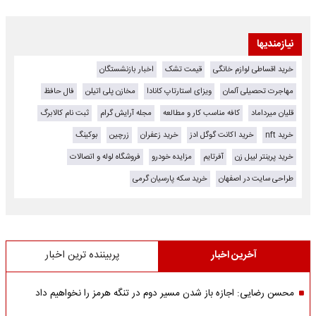
نیازمندیها
خرید اقساطی لوازم خانگی
قیمت تشک
اخبار بازنشستگان
مهاجرت تحصیلی آلمان
ویزای استارتاپ کانادا
مخازن پلی اتیلن
فال حافظ
قلیان میرداماد
کافه مناسب کار و مطالعه
مجله آرایش گرام
ثبت نام کالابرگ
خرید nft
خرید اکانت گوگل ادز
خرید زعفران
زرچین
بوکینگ
خرید پرینتر لیبل زن
آفرتایم
مزایده خودرو
فروشگاه لوله و اتصالات
طراحی سایت در اصفهان
خرید سکه پارسیان گرمی
آخرین اخبار
پربیننده ترین اخبار
محسن رضایی: اجازه باز شدن مسیر دوم در تنگه هرمز را نخواهیم داد