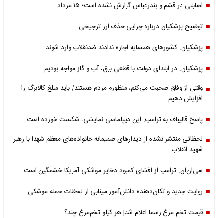
اصابتی در قشم و بندرعباس گزارش نشده است؛ ۱۵ مرداد
توضیح پزشکیان درباره چرایی حذف ارز ترجیحی
پزشکیان: کشورهای همسایه اجازه ندادند ضدنقلاب وارد شوند
پزشکیان: در ابتدای دولت با قطعی برق، آب و گاز مواجه بودیم
وقتی از وفاق صحبت می‌کنم، منظورم مردم هستند/ باید مبلغ کالابرگ را
افزایش دهیم
پاسخ قالیباف به ترامپ: این دیپلماسی نمایشی، شکست خورده است
لحظاتی منتشر نشده از دیدارهای صمیمانه خانواده‌های معظم شهدا با رهبر
شهید انقلاب
سی‌ان‌ان: ترامپ از افشای کمبود ذخایر موشکی آمریکا خشمگین است
روایت جدید و تکان‌دهنده دانش‌آموز مینابی از لحظات حمله موشکی
قیمت تخم مرغ رسما اعلام شد| هر کیلو تخم‌مرغ چند؟