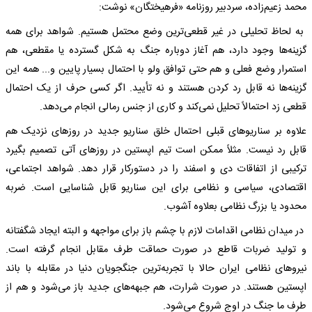
محمد زعیم‌زاده، سردبیر روزنامه «فرهیختگان» نوشت:
به لحاظ تحلیلی در غیر قطعی‌ترین وضع محتمل هستیم. شواهد برای همه
گزینه‌ها وجود دارد، هم آغاز دوباره جنگ به شکل گسترده یا مقطعی، هم
استمرار وضع فعلى و هم حتى توافق ولو با احتمال بسیار پایین و... همه این
گزینه‌ها نه قابل رد کردن هستند و نه تأیید. اگر کسی حرف از یک احتمال
قطعی زد احتمالاً تحلیل نمی‌کند و کاری از جنس رمالی انجام می‌دهد.
علاوه بر سناریو‌های قبلی احتمال خلق سناریو جدید در روزهای نزدیک هم
قابل رد نیست. مثلاً ممکن است تیم اپستین در روزهای آتی تصمیم بگیرد
ترکیبی از اتفاقات دی و اسفند را در دستورکار قرار دهد. شواهد اجتماعی،
اقتصادی، سیاسی و نظامی برای این سناریو قابل شناسایی است. ضربه
محدود یا بزرگ نظامی بعلاوه آشوب.
در میدان نظامی اقدامات لازم با چشم باز برای مواجهه و البته ایجاد شگفتانه
و تولید ضربات قاطع در صورت حماقت طرف مقابل انجام گرفته است.
نیروهای نظامی ایران حالا با تجربه‌ترین جنگجویان دنیا در مقابله با باند
اپستین هستند. در صورت شرارت، هم جبهه‌های جدید باز می‌شود و هم از
طرف ما جنگ در اوج شروع می‌شود.