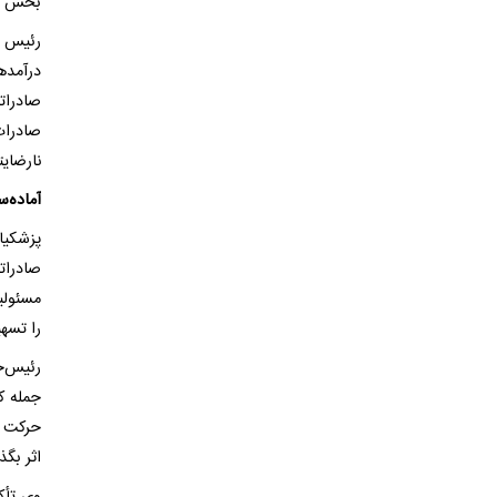
بخش هس
رئیس ج
درآمده
صادرات
صادرات
نارضای
آماده‌
پزشکیا
صادرات
مسئولی
را تسهی
رئیس‌ج
جمله ک
حرکت ک
اثر بگذا