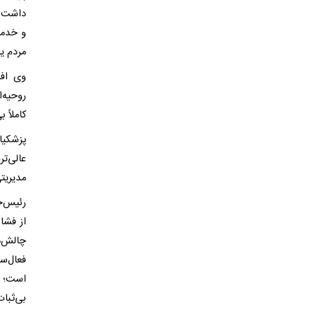
داشت: م
و خدمت
مردم یا
وی افز
روحیه‌
کاملاً 
پزشکیا
عالی‌ت
مدیریتی
رئیس‌جم
از فشا
چالش‌ه
فعال‌س
است؛ 
بی‌ثبا