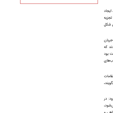
ایجاد
تجزیه
ین شکل
جریان
ند که
ت بود
ب‌های
قامات
ویند،
د: در
‌شود،
اهی و