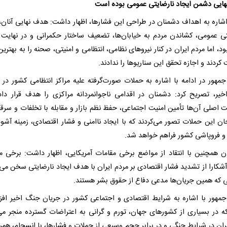
ایی دشمن ایجاد نارضایتی عمومی بوده است
اشاره به اهداف دشمنان در طراحی این فشارها، اظهار داشت: هدف نهایی آنان، 
تی عمومی، کشاندن مردم به خیابان‌ها، تضعیف ساختار حکمرانی و در نهایت 
د، اما مردم ایران در کنار نیروهای نظامی، انتظامی و امنیتی، صحنه را به بهتر
کردند و اجازه تحقق این سناریوها را ندادند.
مهور در ادامه با اشاره به حملات صورت‌گرفته علیه مراکز انتظامی کشور در 
یر، تصریح کرد: دشمنان در اقدامی ناجوانمردانه مراکزی را هدف قرار داد
ت اصلی آن‌ها تأمین امنیت اجتماعی، حفظ نظم بازار و مقابله با تخلفات و سرق
ان این حملات تصور می‌کردند که با ایجاد ناامنی و فشار اقتصادی، زمینه آشو
و فروپاشی کشور فراهم خواهد شد.
ن همچنین با انتقاد از مواضع برخی مقامات آمریکایی، اظهار داشت: برخی م
آشکارا از تشدید فشار اقتصادی بر مردم ایران با هدف ایجاد نارضایتی سخن می‌گ
ی که همین جریان‌ها مدعی دفاع از حقوق بشر هستند.
مهور با اشاره به شرایط اقتصادی و اجتماعی کشور در جریان جنگ اخیر افزو
ه در بسیاری از کشورهای جهان، تورم و گرانی به اعتراضات گسترده منجر می
ران در شرایط جنگی و در برابر حجم وسیعی از حملات و فشارها، با انسجام، همر