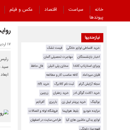
خانه
سیاست
اقتصاد
عکس و فیلم
پیوند‌ها
روای
نیازمندیها
۱۷ اردیبهشت ۱۴۰۵ - ۱۳:۴۷
خرید اقساطی لوازم خانگی
قیمت تشک
اخبار بازنشستگان
مهاجرت تحصیلی آلمان
رئیس 
ویزای استارتاپ کانادا
مخازن پلی اتیلن
فال حافظ
سید م
ابعاد
قلیان میرداماد
کافه مناسب کار و مطالعه
مجله آرایش گرام
ثبت نام کالابرگ
خرید nft
خرید اکانت گوگل ادز
خرید زعفران
زرچین
بوکینگ
خرید پرینتر لیبل زن
باربری
آفرتایم
مزایده خودرو
بلیط هواپیما
فروشگاه لوله و اتصالات
لوازم یدکی ماشین های کیا
طراحی سایت در اصفهان
قهوه ساز دلونگی