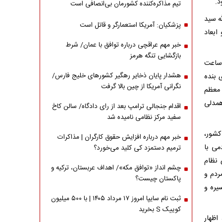
د.
تیم مذاکره‌کننده کشورمان بی‌انصافی است
ه سید
پزشکیان: آمریکا استعمارگر و قاتل است
ابعاد
خبر مهم عراقچی درباره توافق با عمان/ شرط
بازگشایی تنگه هرمز
 ساعت
هشدار پایان ذخایر رهگیر کشورهای خلیج فارس/
 بنده
نگرانی آمریکا از چین بالا گرفت
 معظم
همدلی
اقدام جنجالی ترامپ بعد از رای دادگاه/ سالن کاخ
سفید مرکز نظامی نامیده شد
کشور،
خبر مهم درباره افزایش حقوق کارگران | مذاکرات
می با
ترمیم دستمزد کی کلید می‌خورد؟
 نظام
چشم انداز «توافق مکه»/ اهداف عربستان، ترکیه و
ردم و
پاکستان چیست؟
یره و
ثبت نام سایپا امروز ۱۷ مرداد ۱۴۰۵ | با ۵۰۰ میلیون
کوییک S بخرید
اظهار