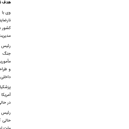
هدف نه
وی با 
نارضای
کشور بو
مدیریت 
رئیس ج
جنگ اخ
مأموری
و طراح
داخلی 
پزشکیا
آمریکا 
در حال
رئیس ج
حالی ک
ملت ای