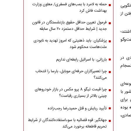
حمله به لامرد با بمب‌های فسفری/ معاون وزارت
خگویی
بهداشت فاش کرد
تن از
فرمول تعیین حداقل حقوق بازنشستگان در قانون
جدید | شرایط حداقل دستمزد ۲۰ سال سابقه
شتند؛
ت‌وگو
پزشکیان: باید ذهنیتی که امروز تهدید به نابودی
ملت‌هاست محکوم شود
دی در
بارزانی: با اسرائیل رابطه‌ای نداریم
نسجام
چرا تعمیرکاران حرفه‌ای موبایل، بارسا را انتخاب
می‌کنند؟
عه‌ای
چرا قیمت تیگو 8 پرو مکس در بازار خودروهای
ور با
چینی بالاتر از بسیاری رقباست؟
 برای
 بوده
تأیید ربایش و قتل حمیدرضا رجب‌زاده
ادی،
جهانگیر: قوه قضائیه با سوءاستفاده‌کنندگان از شرایط
تحریم قاطعانه برخورد می‌کند