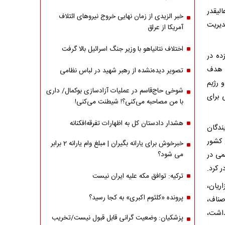
لیقدر
خبر الزیدی از زمان نهایی خروج نیروهای ائتلاف
دیریت
آمریکا از عراق
اختلاف نتانیاهو با وزیر جنگ اسرائیل بالا گرفت
ت ۱۴۰۵ با حضور سرزده در
ا هدف
تصویر دیده‌نشده از رهبر شهید در لباس نظامی
 رژیم
شوخی حاج‌قاسم در عملیات آزادسازی بوکمال/ داری
 برای
با من مصاحبه‌ می‌کنی؟! شیطنت می‌کنی!
هشدار دادستان کل به اظهارات تفرقه‌افکنانه
ندگان
 کشور
خبرخوش برای یارانه بگیران | مبلغ وام یارانه 2 برابر
می در
می شود؟
ر کرد.
ترکیه: توافق مکه علیه ایران نیست
ریان،
پرونده «کلثوم اکبری» به کجا رسید؟
صناف،
داشت،
پزشکیان: وضعیت گرانی قابل قبول نیست/تخریب