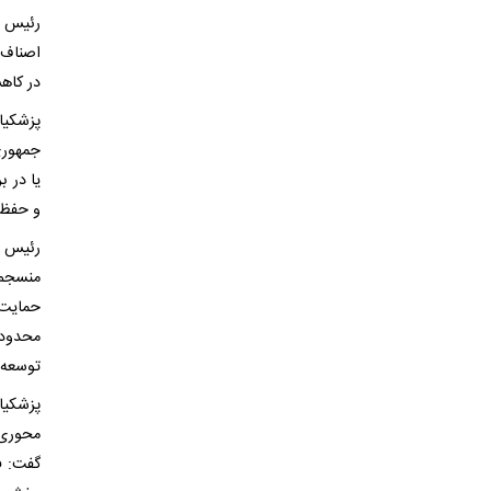
رئیس قو
اصناف،
در کاهش
پزشکیا
جمهوری 
یا در 
و حفظ 
رئیس ج
منسجم 
حمایت 
محدودی
توسعه،
پزشکیا
محوری 
گفت: ف