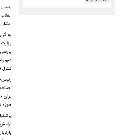
رئیس ج
انقلاب
ایشان 
وزارت 
بررسی 
صهیونی
کنترل ت
رئیس‌ج
اصناف 
برای ح
حوزه تن
پزشکیا
آرامش 
بازاری