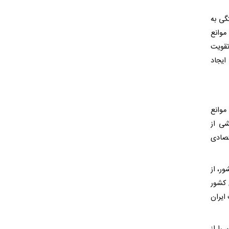
گی به
موانع
تقویت
ایجاد
موانع
شی از
تصادی
ر، از
 کشور
ایران