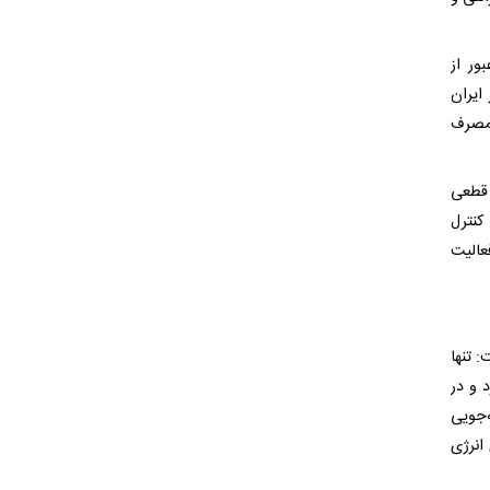
ور از
ایران
 مصرف
 قطعی
کنترل
عالیت
 تنها
یی کرد و در
‌جویی
 انرژی