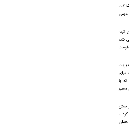
شارکت
 مهمی
 کرد:
ی کند،
قاومت
یریت
 برای
که با
 مسیر
ر نقش
کرد و
 همان