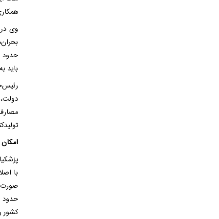
همکاری 
وی در 
بحران‌
حدود س
باید به
رئیس‌ج
دولت، 
مصارف 
تولیدکن
امکان صرفه‌جویی حد
پزشکیا
صورت ا
کشور را