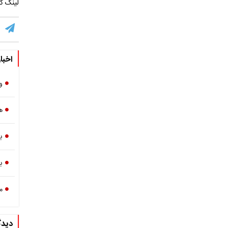
لینک کو
اخبا
و
ه
ب
ب
م
دیدگ