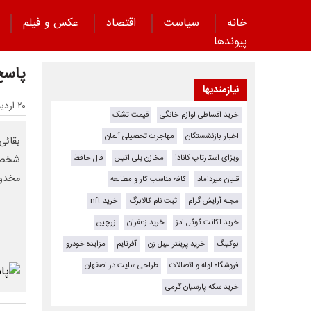
خانه
سیاست
اقتصاد
عکس و فیلم
پیوند‌ها
پاسخ
نیازمندیها
۲۰ اردیبهشت ۱۴۰۵ - ۱۴:۴۶
خرید اقساطی لوازم خانگی
قیمت تشک
اخبار بازنشستگان
مهاجرت تحصیلی آلمان
بقائی
ویزای استارتاپ کانادا
مخازن پلی اتیلن
فال حافظ
شخصی 
مخدوش
قلیان میرداماد
کافه مناسب کار و مطالعه
مجله آرایش گرام
ثبت نام کالابرگ
خرید nft
خرید اکانت گوگل ادز
خرید زعفران
زرچین
بوکینگ
خرید پرینتر لیبل زن
آفرتایم
مزایده خودرو
فروشگاه لوله و اتصالات
طراحی سایت در اصفهان
خرید سکه پارسیان گرمی