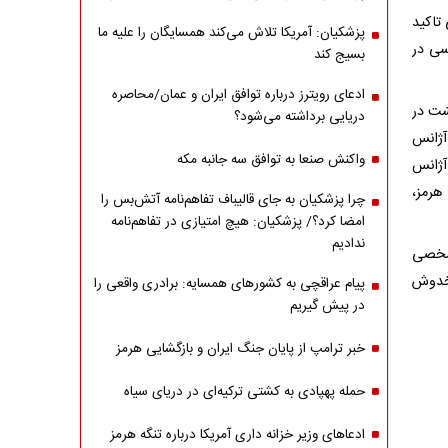
تاکید
پزشکیان: آمریکا تلاش می‌کند همسایگان را علیه ما
سی در
بسیج کند
ادعای رویترز درباره توافق ایران و عمان/محاصره
مور خارجه، امروز یکشنبه ۲۰ اردیبهشت در
دریایی برداشته می‌شود؟
آژانس
واکنش صنعا به توافق سه جانبه مکه
آژانس
هرمز،
چرا پزشکیان به جای قالیباف تفاهم‌نامه آتش‌بس را
امضا کرد؟/ پزشکیان: هیچ امتیازی در تفاهم‌نامه
ندادیم
 شخصی
مخدوش
پیام عراقچی به کشورهای همسایه: برادری واقعی را
در پیش گیریم
خبر ترامپ از پایان جنگ ایران و بازگشایی هرمز
حمله پهپادی به کشتی ترکیه‌ای در دریای سیاه
ادعاهای وزیر خزانه داری آمریکا درباره تنگه هرمز