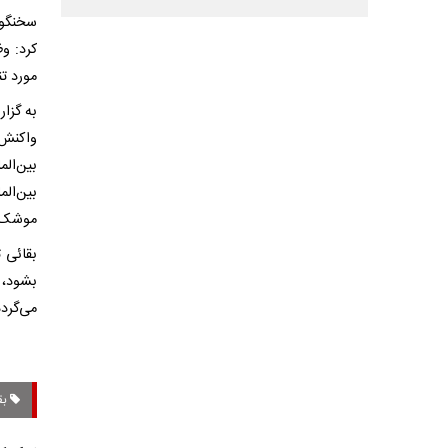
سخنگوی
کرد: و
مورد تن
واکنش 
بین‌ال
بین‌ال
موشک‌ها
بقائی 
بشود، 
می‌گردد
بق