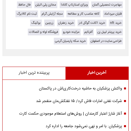
مهاجرت تحصیلی آلمان
ویزای استارتاپ کانادا
مخازن پلی اتیلن
فال حافظ
قلیان میرداماد
کافه مناسب کار و مطالعه
مجله آرایش گرام
ثبت نام کالابرگ
خرید nft
خرید اکانت گوگل ادز
خرید زعفران
زرچین
بوکینگ
خرید پرینتر لیبل زن
آفرتایم
مزایده خودرو
فروشگاه لوله و اتصالات
طراحی سایت در اصفهان
خرید سکه پارسیان گرمی
آخرین اخبار
پربیننده ترین اخبار
واکنش پزشکیان به حاشیه درخت‌کاری‌اش در پاکستان
شرکت نفتی امارات فاش کرد/ ۱۵ نفتکش‌مان منفجر شد
آغاز شارژ اعتبار کارمندان | روش‌های استعلام موجودی حکمت کارت
پزشکیان: با امر و نهی نمی‌شود جامعه را اداره کرد